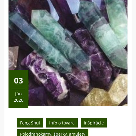
03
jún
2020
3
júna,
2020
Feng Shui
Info o tovare
Inšpirácie
Polodrahokamy, šperky, amulety