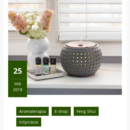
25
sep
2018
25
septembra,
2018
Aromaterapia
E-shop
Feng Shui
Inšpirácie