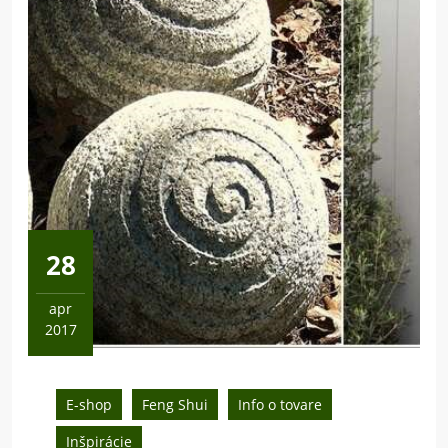
28
apr
2017
28
apríla,
2017
E-shop
Feng Shui
Info o tovare
Inšpirácie