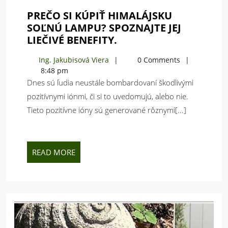
PREČO SI KÚPIŤ HIMALÁJSKU
SOĽNÚ LAMPU? SPOZNAJTE JEJ
PREČO
LIEČIVÉ BENEFITY.
SI
Ing.
Ing. Jakubisová Viera
0 Comments
KÚPIŤ
Jakubisová
8:48 pm
HIMALÁJSKU
Viera
Dnes sú ľudia neustále bombardovaní škodlivými
SOĽNÚ
pozitívnymi iónmi, či si to uvedomujú, alebo nie.
LAMPU?
Tieto pozitívne ióny sú generované rôznymi[...]
SPOZNAJTE
JEJ
LIEČIVÉ
BENEFITY.
READ
READ MORE
MORE