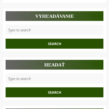
VYHĽADÁVANIE
Search
for:
HĽADAŤ
Search
for: