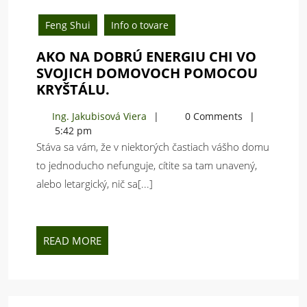
mája,
2021
Feng Shui
Info o tovare
AKO NA DOBRÚ ENERGIU CHI VO
SVOJICH DOMOVOCH POMOCOU
AKO
KRYŠTÁLU.
NA
Ing.
Ing. Jakubisová Viera
0 Comments
DOBRÚ
Jakubisová
5:42 pm
ENERGIU
Viera
Stáva sa vám, že v niektorých častiach vášho domu
CHI
to jednoducho nefunguje, cítite sa tam unavený,
VO
alebo letargický, nič sa[...]
SVOJICH
DOMOVOCH
POMOCOU
KRYŠTÁLU.
READ
READ MORE
MORE