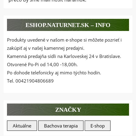
ESHOP.NATURNET.SK – INFO
Produkty uvedené v našom e-shope si môžete pozrieť i
zakúpiť aj v našej kamennej predajni.
Kamenná predajňa sídli na Karloveskej 24 v Bratislave.
Otvorené Po-Pi od 14,00 -18,00h.
Po dohode telefonicky aj mimo týchto hodín.
Tel. 00421904806689
ZNAČKY
Aktuálne
Bachova terapia
E-shop