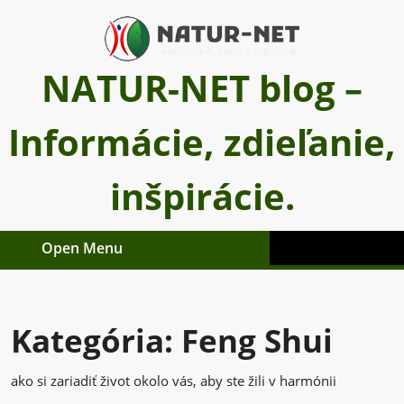
Skip
to
content
NATUR-NET blog –
Informácie, zdieľanie,
inšpirácie.
Open Menu
Open
Menu
Kategória:
Feng Shui
ako si zariadiť život okolo vás, aby ste žili v harmónii