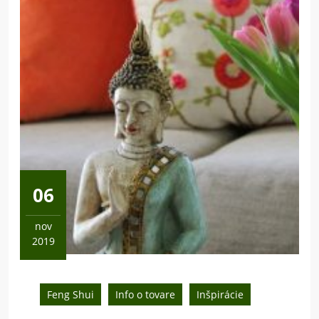
06
nov
2019
6
novembra,
2019
Feng Shui
Info o tovare
Inšpirácie