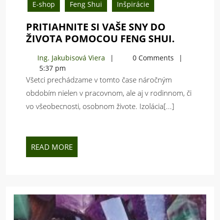
E-shop
Feng Shui
Inšpirácie
PRITIAHNITE SI VAŠE SNY DO
PRITIAHN
ŽIVOTA POMOCOU FENG SHUI.
SI
Ing.
Ing. Jakubisová Viera
0 Comments
VAŠE
Jakubisová
5:37 pm
SNY
Viera
Všetci prechádzame v tomto čase náročným
DO
obdobím nielen v pracovnom, ale aj v rodinnom, či
ŽIVOTA
vo všeobecnosti, osobnom živote. Izolácia[...]
POMOCO
FENG
SHUI.
READ
READ MORE
MORE