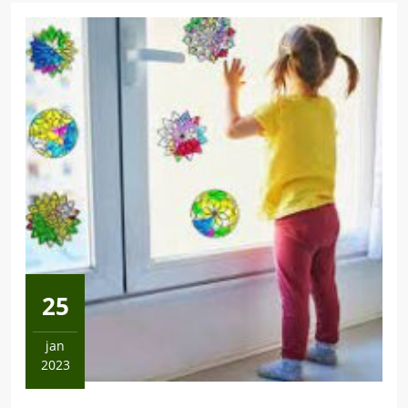
25
jan
2023
25
januára,