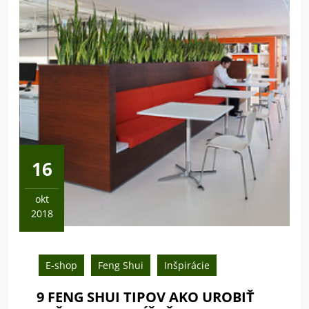
16
okt
2018
16
októbra,
2018
E-shop
Feng Shui
Inšpirácie
9 FENG SHUI TIPOV AKO UROBIŤ