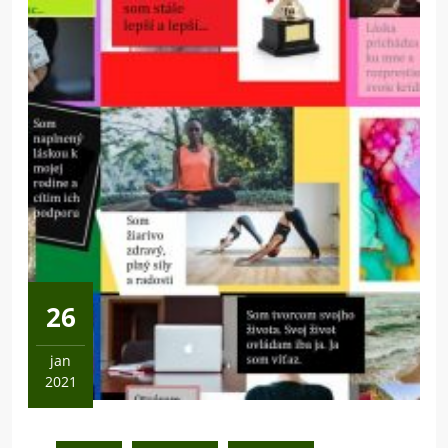
26
jan
2021
26
januára,
2021