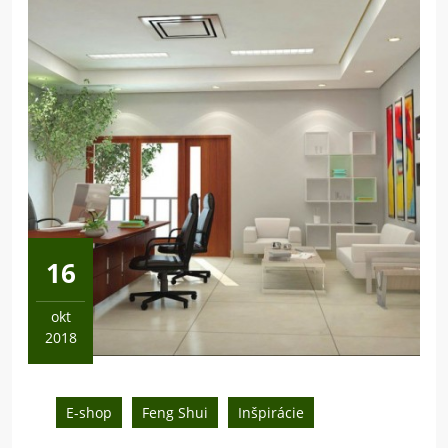
16
okt
2018
16
októbra,
2018
E-shop
Feng Shui
Inšpirácie