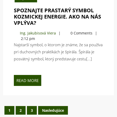
SPOZNAJTE PRASTARÝ SYMBOL
KOZMICKEJ ENERGIE. AKO NA NÁS
SPOZNAJTE
VPLÝVA?
PRASTARÝ
Ing.
Ing. Jakubisová Viera
0 Comments
SYMBOL
Jakubisová
2:12 pm
KOZMICKEJ
Viera
Najstarší symbol, o ktorom je známe, že sa používa
ENERGIE.
pri duchovných praktikách je špirála. Špirála je
AKO
posvätný symbol, ktorý predstavuje cestu[...]
NA
NÁS
VPLÝVA?
READ
READ MORE
MORE
Stránkovanie
1
2
3
Nasledujúce