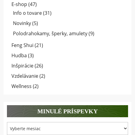
E-shop
(47)
Info o tovare
(31)
Novinky
(5)
Polodrahokamy, šperky, amulety
(9)
Feng Shui
(21)
Hudba
(3)
Inšpirácie
(26)
Vzdelávanie
(2)
Wellness
(2)
MINULÉ PRÍSPEVKY
Minulé
príspevky