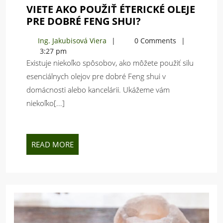
VIETE AKO POUŽIŤ ÉTERICKÉ OLEJE
VIETE
PRE DOBRÉ FENG SHUI?
AKO
Ing.
Ing. Jakubisová Viera
0 Comments
POUŽIŤ
Jakubisová
3:27 pm
ÉTERICKÉ
Viera
Existuje niekoľko spôsobov, ako môžete použiť silu
OLEJE
esenciálnych olejov pre dobré Feng shui v
PRE
domácnosti alebo kancelárii. Ukážeme vám
DOBRÉ
FENG
niekoľko[...]
SHUI?
READ
READ MORE
MORE