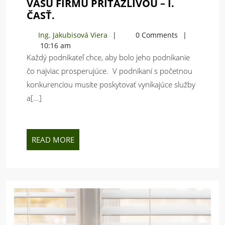
VAŠU FIRMU PRÍŤAŽLIVOU – I.
9
ČASŤ.
FENG
Ing.
Ing. Jakubisová Viera
0 Comments
SHUI
Jakubisová
10:16 am
TIPOV
Viera
Každý podnikateľ chce, aby bolo jeho podnikanie
AKO
čo najviac prosperujúce. V podnikaní s početnou
UROBIŤ
konkurenciou musíte poskytovať vynikajúce služby
VAŠU
FIRMU
a[...]
PRÍŤAŽLIVOU
–
I.
READ
READ MORE
ČASŤ.
MORE