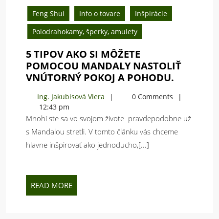
2023
Feng Shui
Info o tovare
Inšpirácie
Polodrahokamy, šperky, amulety
5 TIPOV AKO SI MÔŽETE
POMOCOU MANDALY NASTOLIŤ
5
VNÚTORNÝ POKOJ A POHODU.
TIPOV
Ing.
Ing. Jakubisová Viera
0 Comments
AKO
Jakubisová
12:43 pm
SI
Viera
Mnohí ste sa vo svojom živote pravdepodobne už
MÔŽETE
s Mandalou stretli. V tomto článku vás chceme
POMOCO
hlavne inšpirovať ako jednoducho,[...]
MANDAL
NASTOLI
VNÚTOR
POKOJ
READ
READ MORE
A
MORE
POHODU