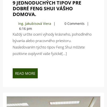
9 JEDNODUCHÝCH TIPOV PRE
DOBRÉ FENG SHUI VÁŠHO
9
DOMOVA.
JEDNODUCHÝCH
Ing.
Ing. Jakubisová Viera
0 Comments
TIPOV
Jakubisová
6:16 pm
PRE
Viera
Každý určite ocení výhody krásneho, pohodlného
DOBRÉ
bývania alebo pracovného priestoru.
FENG
Nasledovaním týchto tipov Feng Shui môžete
SHUI
VÁŠHO
pozitívne ovplyvniť vaše fyzické[...]
DOMOVA.
READ
READ MORE
MORE