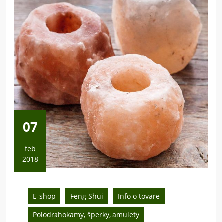
07
feb
2018
7
februára,
2018
E-shop
Feng Shui
Info o tovare
Polodrahokamy, šperky, amulety