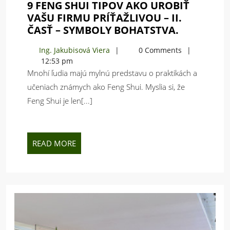
9 FENG SHUI TIPOV AKO UROBIŤ
VAŠU FIRMU PRÍŤAŽLIVOU – II.
9
ČASŤ – SYMBOLY BOHATSTVA.
FENG
Ing.
Ing. Jakubisová Viera
0 Comments
SHUI
Jakubisová
12:53 pm
TIPOV
Viera
Mnohí ľudia majú mylnú predstavu o praktikách a
AKO
učeniach známych ako Feng Shui. Myslia si, že
UROBIŤ
Feng Shui je len[...]
VAŠU
FIRMU
PRÍŤAŽLI
–
READ
READ MORE
II.
MORE
ČASŤ
–
SYMBOLY
BOHATSTV