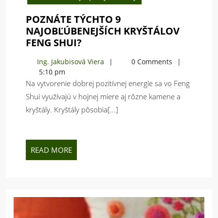
POZNÁTE TÝCHTO 9
NAJOBĽÚBENEJŠÍCH KRYŠTÁLOV
POZNÁTE
FENG SHUI?
TÝCHTO
Ing.
Ing. Jakubisová Viera
0 Comments
9
Jakubisová
5:10 pm
NAJOBĽÚBENEJŠÍCH
Viera
Na vytvorenie dobrej pozitívnej energie sa vo Feng
KRYŠTÁLOV
Shui využívajú v hojnej miere aj rôzne kamene a
FENG
kryštály. Kryštály pôsobia[...]
SHUI?
READ
READ MORE
MORE