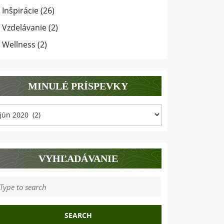
Inšpirácie
(26)
Vzdelávanie
(2)
Wellness
(2)
MINULÉ PRÍSPEVKY
inulé
ríspevky
VYHĽADÁVANIE
earch
r: