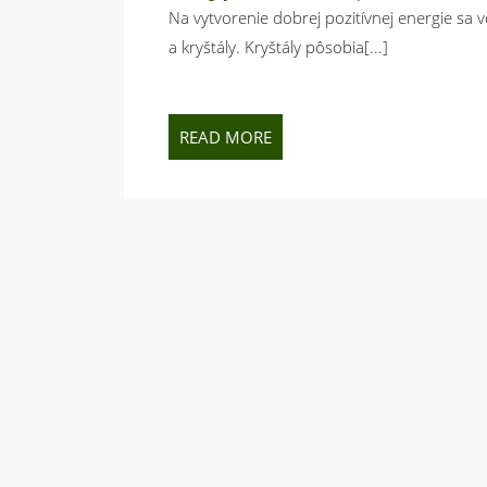
Jakubisová
Na vytvorenie dobrej pozitívnej energie sa vo Feng Shui využívajú v hojnej miere aj rôzne kamene
Viera
a kryštály. Kryštály pôsobia[...]
READ
READ MORE
MORE