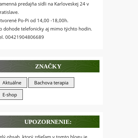
amenná predajňa sídli na Karloveskej 24 v
ratislave.
tvorené Po-Pi od 14,00 -18,00h.
o dohode telefonicky aj mimo týchto hodín.
el. 00421904806689
ZNAČKY
Aktuálne
Bachova terapia
E-shop
UPOZORNENIE:
elý obsah, ktorý zdieľam v tomto blogu je