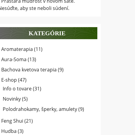
Prastará múdrosť v novom šate.
ENEJŠÍCH
Nesúďte, aby ste neboli súdení.
V
KATEGÓRIE
Aromaterapia
(11)
Aura-Soma
(13)
Bachova kvetova terapia
(9)
E-shop
(47)
Info o tovare
(31)
Novinky
(5)
Polodrahokamy, šperky, amulety
(9)
Feng Shui
(21)
Hudba
(3)