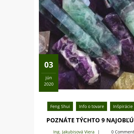
03
jún
2020
3
júna,
2020
Feng Shui
Info o tovare
Inšpirácie
POZNÁTE TÝCHTO 9 NAJOBĽÚ
Ing.
Ing. Jakubisová Viera
0 Comment