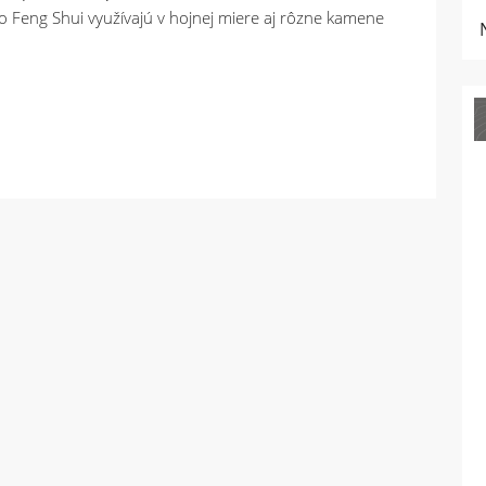
9
NAJOBĽÚB
KRYŠTÁLO
FENG
SHUI?