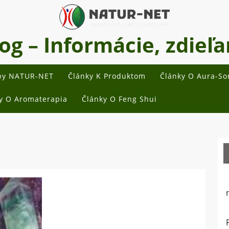
 – Informácie, zdieľan
by NATUR-NET
Články K Produktom
Články O Aura-S
y O Aromaterapia
Články O Feng Shui