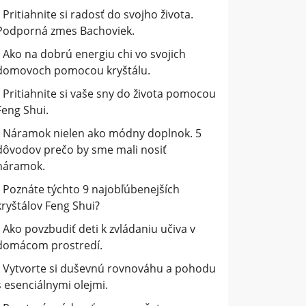
Pritiahnite si radosť do svojho života.
Podporná zmes Bachoviek.
Ako na dobrú energiu chi vo svojich
domovoch pomocou kryštálu.
Pritiahnite si vaše sny do života pomocou
Feng Shui.
Náramok nielen ako módny doplnok. 5
dôvodov prečo by sme mali nosiť
náramok.
Poznáte týchto 9 najobľúbenejších
kryštálov Feng Shui?
Ako povzbudiť deti k zvládaniu učiva v
domácom prostredí.
Vytvorte si duševnú rovnováhu a pohodu
s esenciálnymi olejmi.