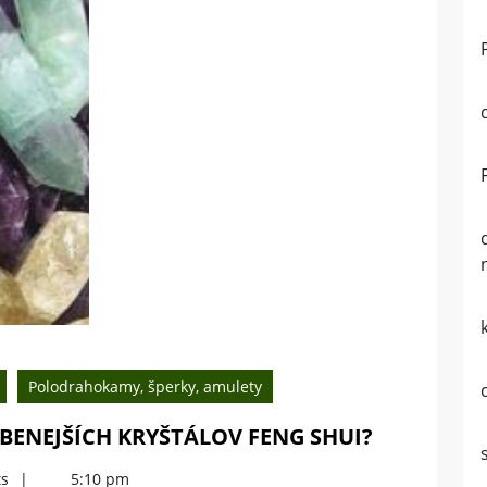
Polodrahokamy, šperky, amulety
POZNÁTE
BENEJŠÍCH KRYŠTÁLOV FENG SHUI?
TÝCHTO
s
5:10 pm