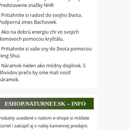
Predstavenie značky NHR
Pritiahnite si radosť do svojho života.
Podporná zmes Bachoviek.
Ako na dobrú energiu chi vo svojich
domovoch pomocou kryštálu.
Pritiahnite si vaše sny do života pomocou
Feng Shui.
Náramok nielen ako módny doplnok. 5
dôvodov prečo by sme mali nosiť
náramok.
ESHOP.NATURNET.SK – INFO
rodukty uvedené v našom e-shope si môžete
ozrieť i zakúpiť aj v našej kamennej predajni.