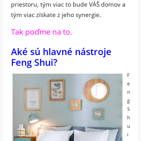
priestoru, tým viac to bude VÁŠ domov a
tým viac získate z jeho synergie.
Tak poďme na to.
Aké sú hlavné nástroje
Feng Shui?
F
e
n
g
S
h
u
i