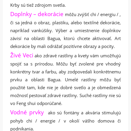
Krby sú tiež zdrojom svetla.
Doplnky
– dekorácie
môžu zvýšiť chi / energiu / ,
či sa jedná o obraz, plastiku, alebo textilné dekorácie,
napríklad vankúšiky. Výber a umiestnenie doplnkov
závisí na oblasti Bagua, ktorú chcete aktivovať. Art
dekorácie by mali odrážať pozitívne obrazy a pocity.
Živé Veci
ako zdravé rastliny a kvety vám umožňujú
spojiť sa s prírodou. Môžu byť zvolené pre vhodný
konkrétny tvar a farbu, aby zodpovedali konkrétnemu
prvku a oblasti Bagua. Umelé rastliny môžu byť
použité tam, kde nie je dobré svetlo a je obmedzená
možnosť pestovať zdravé rastliny. Suché rastliny nie sú
vo Feng shui odporúčané.
Vodné prvky
ako sú fontány a akvária stimulujú
pohyb chi / energie / v okolí vášho domova či
podnikania.