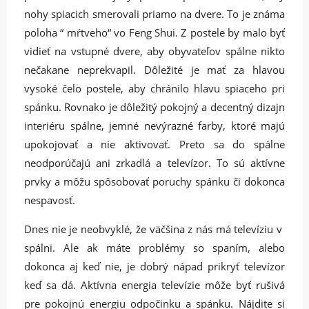
nohy spiacich smerovali priamo na dvere. To je známa
poloha “ mŕtveho“ vo Feng Shui. Z postele by malo byť
vidieť na vstupné dvere, aby obyvateľov spálne nikto
nečakane neprekvapil. Dôležité je mať za hlavou
vysoké čelo postele, aby chránilo hlavu spiaceho pri
spánku. Rovnako je dôležitý pokojný a decentný dizajn
interiéru spálne, jemné nevýrazné farby, ktoré majú
upokojovať a nie aktivovať. Preto sa do spálne
neodporúčajú ani zrkadlá a televízor. To sú aktívne
prvky a môžu spôsobovať poruchy spánku či dokonca
nespavosť.
Dnes nie je neobvyklé, že väčšina z nás má televíziu v
spálni. Ale ak máte problémy so spaním, alebo
dokonca aj keď nie, je dobrý nápad prikryť televízor
keď sa dá. Aktívna energia televízie môže byť rušivá
pre pokojnú energiu odpočinku a spánku. Nájdite si