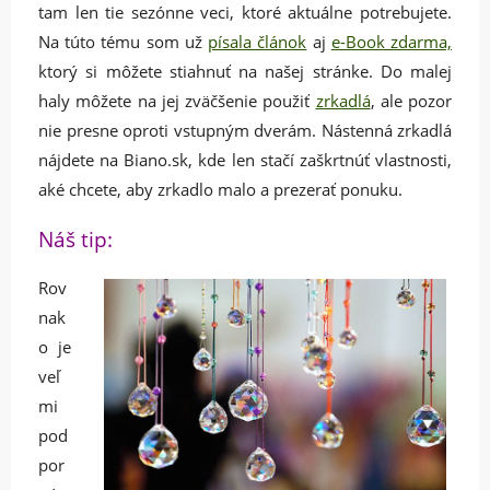
tam len tie sezónne veci, ktoré aktuálne potrebujete.
Na túto tému som už
písala článok
aj
e-Book zdarma,
ktorý si môžete stiahnuť na našej stránke. Do malej
haly môžete na jej zväčšenie použiť
zrkadlá
, ale pozor
nie presne oproti vstupným dverám. Nástenná zrkadlá
nájdete na Biano.sk, kde len stačí zaškrtnúť vlastnosti,
aké chcete, aby zrkadlo malo a prezerať ponuku.
Náš tip:
Rov
nak
o je
veľ
mi
pod
por