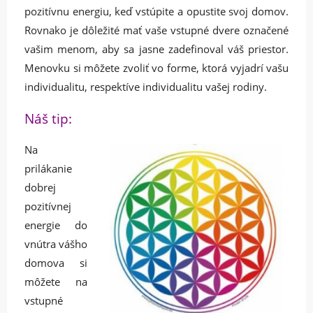
pozitívnu energiu, keď vstúpite a opustite svoj domov.
Rovnako je dôležité mať vaše vstupné dvere označené
vašim menom, aby sa jasne zadefinoval váš priestor.
Menovku si môžete zvoliť vo forme, ktorá vyjadrí vašu
individualitu, respektíve individualitu vašej rodiny.
Náš tip:
Na
prilákanie
dobrej
pozitívnej
energie do
vnútra vášho
domova si
môžete na
vstupné