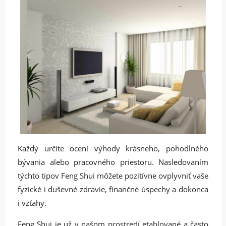
Každý určite ocení výhody krásneho, pohodlného
bývania alebo pracovného priestoru. Nasledovaním
týchto tipov Feng Shui môžete pozitívne ovplyvniť vaše
fyzické i duševné zdravie, finančné úspechy a dokonca
i vzťahy.
Feng Shui je už v našom prostredí etablované a často