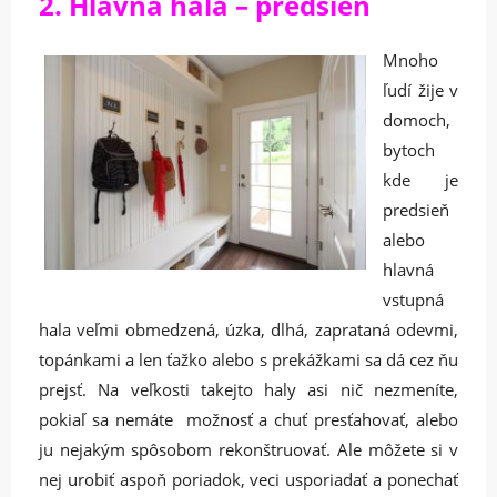
2. Hlavná hala – predsieň
Mnoho
ľudí žije v
domoch,
bytoch
kde je
predsieň
alebo
hlavná
vstupná
hala veľmi obmedzená, úzka, dlhá, zaprataná odevmi,
topánkami a len ťažko alebo s prekážkami sa dá cez ňu
prejsť. Na veľkosti takejto haly asi nič nezmeníte,
pokiaľ sa nemáte možnosť a chuť presťahovať, alebo
ju nejakým spôsobom rekonštruovať. Ale môžete si v
nej urobiť aspoň poriadok, veci usporiadať a ponechať