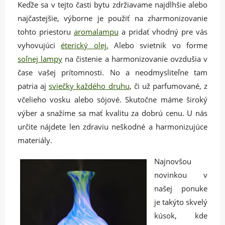
Keďže sa v tejto časti bytu zdržiavame najdlhšie alebo
najčastejšie, výborne je použiť na zharmonizovanie
tohto priestoru
aromalampu
a pridať vhodný pre vás
vyhovujúci
éterický olej.
Alebo svietnik vo forme
soľnej lampy
na čistenie a harmonizovanie ovzdušia v
čase vašej prítomnosti. No a neodmysliteľne tam
patria aj
sviečky každého druhu
, či už parfumované, z
včelieho vosku alebo sójové. Skutočne máme široký
výber a snažíme sa mať kvalitu za dobrú cenu. U nás
určite nájdete len zdraviu neškodné a harmonizujúce
materiály.
Najnovšou
novinkou v
našej ponuke
je takýto skvelý
kúsok, kde