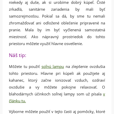
niekedy aj duše, ak si urobíme dobrý kúpeľ. Čisté
zrkadlá, sanitárne zariadenia by mali byť
samozrejmosťou. Pokiaľ sa dá, by sme tu nemali
zhromažďovať ani odložené oblečenie pripravené na
pranie. Mala by im byť vyčlenená samostatná
miestnosť. Ako nápravný prostriedok do tohto
priestoru môžete využiť hlavne osvetlenie.
Náš tip:
Môžete tu použiť
soľnú lampu
na zlepšenie ovzdušia
tohto priestoru. Hlavne pri kúpeli ak použijete aj
kahanec, ktorý začne ionizovať vzduch, ozdraví
ovzdušie a vy môžete pokojne relaxovať. O
blahodárnych účinkoch soľnej lampy som už písala
v
článku tu.
Výborne môžete použiť v tejto časti aj pomôcky, ktoré