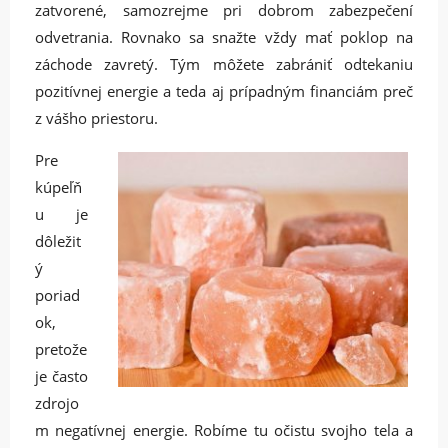
zatvorené, samozrejme pri dobrom zabezpečení
odvetrania. Rovnako sa snažte vždy mať poklop na
záchode zavretý. Tým môžete zabrániť odtekaniu
pozitívnej energie a teda aj prípadným financiám preč
z vášho priestoru.
Pre
kúpeľň
u je
dôležit
ý
poriad
ok,
pretože
je často
zdrojo
m negatívnej energie. Robíme tu očistu svojho tela a