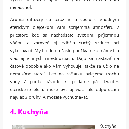
nenadchol.
Aroma difuzéry sú teraz in a spolu s vhodným
éterickým olejčekom vám spríjemnia atmosféru v
priestore kde sa nachádzate svetlom, príjemnou
vôňou a zároveň aj zvlhčia suchý vzduch pri
vykurovaní. My ho doma často používame a máme ich
viac aj v iných miestnostiach. Dajú sa nastaviť na
časové obdobie ako vám vyhovuje, takže sa už o ne
nemusíme starať. Len na začiatku nalejeme trochu
vody / podľa návodu /, pridáme pár kvapiek
éterického oleja, môže byť aj viac, ale odporúčam
najviac 3 druhy. A môžete vychutnávať.
4. Kuchyňa
Kuchyňa