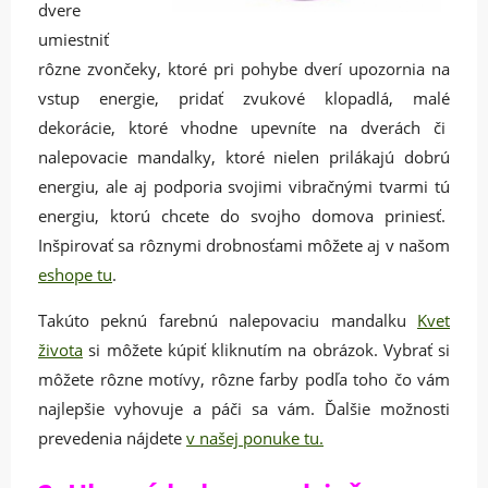
dvere
umiestniť
rôzne zvončeky, ktoré pri pohybe dverí upozornia na
vstup energie, pridať zvukové klopadlá, malé
dekorácie, ktoré vhodne upevníte na dverách či
nalepovacie mandalky, ktoré nielen prilákajú dobrú
energiu, ale aj podporia svojimi vibračnými tvarmi tú
energiu, ktorú chcete do svojho domova priniesť.
Inšpirovať sa rôznymi drobnosťami môžete aj v našom
eshope tu
.
Takúto peknú farebnú nalepovaciu mandalku
Kvet
života
si môžete kúpiť kliknutím na obrázok. Vybrať si
môžete rôzne motívy, rôzne farby podľa toho čo vám
najlepšie vyhovuje a páči sa vám. Ďalšie možnosti
prevedenia nájdete
v našej ponuke tu.