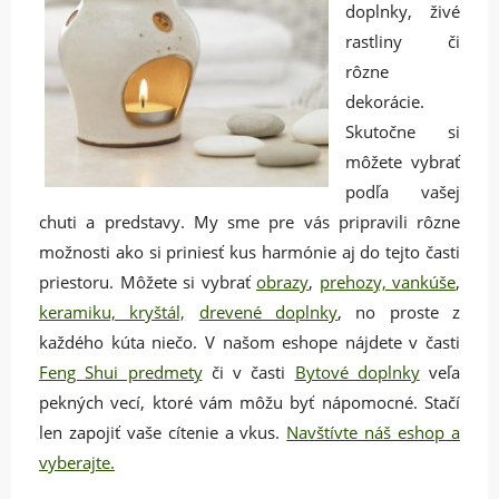
doplnky, živé
rastliny či
rôzne
dekorácie.
Skutočne si
môžete vybrať
podľa vašej
chuti a predstavy. My sme pre vás pripravili rôzne
možnosti ako si priniesť kus harmónie aj do tejto časti
priestoru. Môžete si vybrať
obrazy
,
prehozy, vankúše
,
keramiku, kryštál,
drevené doplnky
, no proste z
každého kúta niečo. V našom eshope nájdete v časti
Feng Shui predmety
či v časti
Bytové doplnky
veľa
pekných vecí, ktoré vám môžu byť nápomocné. Stačí
len zapojiť vaše cítenie a vkus.
Navštívte náš eshop a
vyberajte.