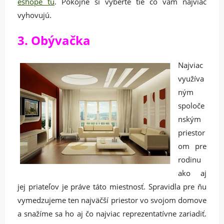
eshope tu
. Pokojne si vyberte tie čo vám najviac
vyhovujú.
3. Obývačka
Najviac
využíva
ným
spoloče
nským
priestor
om pre
rodinu
ako aj
jej priateľov je práve táto miestnosť. Spravidla pre ňu
vymedzujeme ten najväčší priestor vo svojom domove
a snažíme sa ho aj čo najviac reprezentatívne zariadiť.