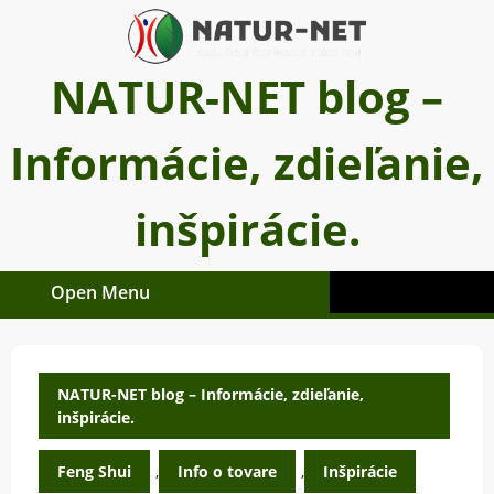
Skip
to
content
NATUR-NET blog –
Informácie, zdieľanie,
inšpirácie.
Open Menu
Open
Menu
NATUR-NET blog – Informácie, zdieľanie,
inšpirácie.
Feng Shui
,
Info o tovare
,
Inšpirácie