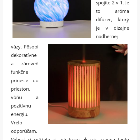
spojíte 2 v 1. Je
to aróma
difúzer, ktorý
je v dizajne
nádhernej
vázy. Pôsobí
dekoratívne
a zároveň
funkčne
prinesie do
priestoru
vôňu a
pozitívnu
energiu.
Vrelo
odporúčam.
Vybrať si môžete aj iné tvary ak vás zrovna tento