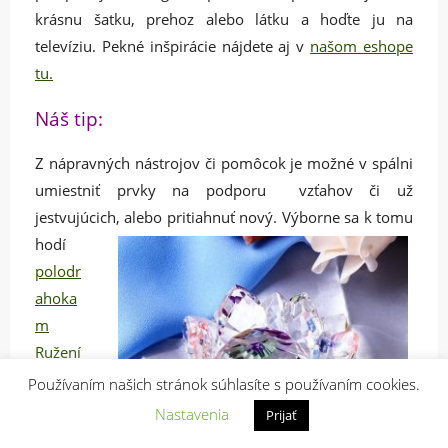
krásnu šatku, prehoz alebo látku a hoďte ju na
televíziu. Pekné inšpirácie nájdete aj v
našom eshope
tu.
Náš tip:
Z nápravných nástrojov či pomôcok je možné v spálni
umiestniť prvky na podporu vzťahov či už
jestvujúcich, alebo pritiahnuť nový.
Výborne sa k tomu
hodí
polodr
ahoka
m
Ružení
n
.
Používaním našich stránok súhlasíte s používaním cookies.
Môže
Nastavenia
Prijať
byť v