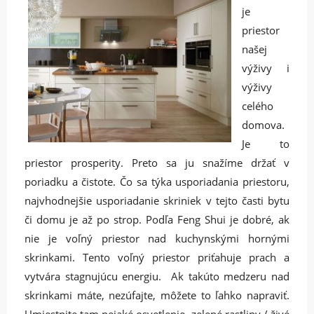
je
priestor
našej
výživy i
výživy
celého
domova.
Je to
priestor prosperity. Preto sa ju snažíme držať v
poriadku a čistote. Čo sa týka usporiadania priestoru,
najvhodnejšie usporiadanie skriniek v tejto časti bytu
či domu je až po strop. Podľa Feng Shui je dobré, ak
nie je voľný priestor nad kuchynskými hornými
skrinkami. Tento voľný priestor priťahuje prach a
vytvára stagnujúcu energiu. Ak takúto medzeru nad
skrinkami máte, nezúfajte, môžete to ľahko napraviť.
Umiestnite tam nejaké osvetlenie, zelené rastliny / živé