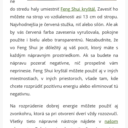
né
do stredu haly umiestniť
Feng Shui kryštál.
Zavesiť ho
môžete na strop vo vzdialenosti asi 13 cm od stropu.
Najvhodnejšia je červená stužka, niť alebo silón. Ale ak
by vás červená farba zavesenia vyrušovala, pokojne
použite i bielu alebo transparentnú. Nezabudnite, že
vo Feng Shui je dôležitý aj váš pocit, ktorý máte s
každým nápravným prostriedkom. Ak sa budete na
nápravu pozerať negatívne, nič prospešné vám
neprinesie. Feng Shui kryštál môžete použiť aj v iných
miestnostiach, v iných priestoroch, všade tam, kde
chcete rozprúdiť pozitívnu energiu alebo eliminovať tú
negatívnu.
Na rozprúdenie dobrej energie môžete použiť aj
zvonkohru, ktorá sa pri otvorení dverí vždy rozozvučí.
Všetky tieto nápravné nástroje nájdete v
našom