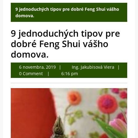
9 jednoduchých tipov pre dobré Feng Shui vášho
domova.
9 jednoduchých tipov pre
dobré Feng Shui vášho
domova.
6
Ing.
6 novembra, 2019
Ing. Jakubisová Viera
novembra,
Jakubisová
0 Comment
6:16 pm
2019
Viera