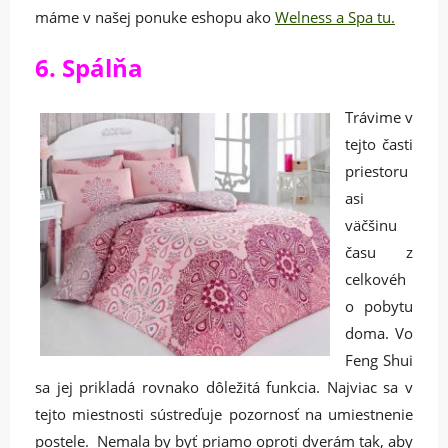
máme v našej ponuke eshopu ako
Welness a Spa tu.
6. Spálňa
Trávime v
tejto časti
priestoru
asi
väčšinu
času z
celkovéh
o pobytu
doma. Vo
Feng Shui
sa jej prikladá rovnako dôležitá funkcia. Najviac sa v
tejto miestnosti sústreďuje pozornosť na umiestnenie
postele. Nemala by byť priamo oproti dverám tak, aby