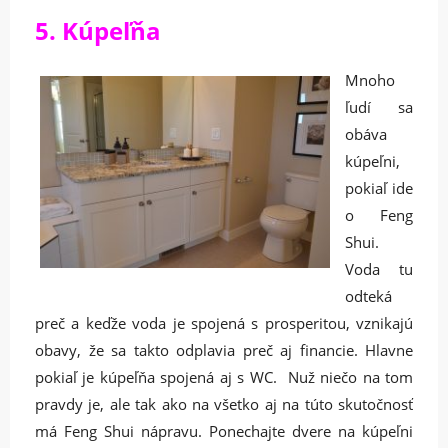
5. Kúpeľňa
Mnoho
ľudí sa
obáva
kúpeľni,
pokiaľ ide
o Feng
Shui.
Voda tu
odteká
preč a keďže voda je spojená s prosperitou, vznikajú
obavy, že sa takto odplavia preč aj financie. Hlavne
pokiaľ je kúpeľňa spojená aj s WC. Nuž niečo na tom
pravdy je, ale tak ako na všetko aj na túto skutočnosť
má Feng Shui nápravu. Ponechajte dvere na kúpeľni