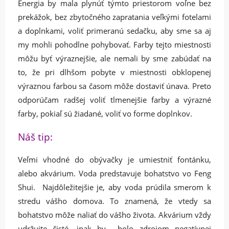
Energia by mala plynúť týmto priestorom voľne bez
prekážok, bez zbytočného zapratania veľkými fotelami
a doplnkami, voliť primeranú sedačku, aby sme sa aj
my mohli pohodlne pohybovať. Farby tejto miestnosti
môžu byť výraznejšie, ale nemali by sme zabúdať na
to, že pri dlhšom pobyte v miestnosti obklopenej
výraznou farbou sa časom môže dostaviť únava. Preto
odporúčam radšej voliť tlmenejšie farby a výrazné
farby, pokiaľ sú žiadané, voliť vo forme doplnkov.
Náš tip:
Veľmi vhodné do obývačky je umiestniť fontánku,
alebo akvárium. Voda predstavuje bohatstvo vo Feng
Shui. Najdôležitejšie je, aby voda prúdila smerom k
stredu vášho domova. To znamená, že vtedy sa
bohatstvo môže naliať do vášho života. Akvárium vždy
udržujte čisté, inak by bolo zdrojom negatívnej