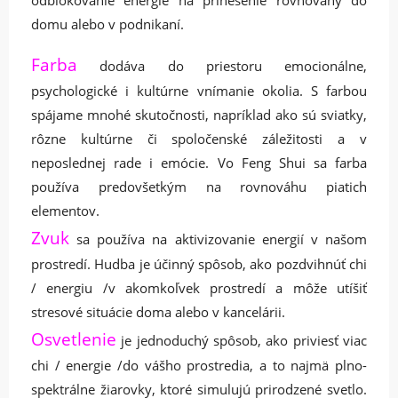
domu alebo v podnikaní.
Farba
dodáva do priestoru emocionálne,
psychologické i kultúrne vnímanie okolia. S farbou
spájame mnohé skutočnosti, napríklad ako sú sviatky,
rôzne kultúrne či spoločenské záležitosti a v
neposlednej rade i emócie. Vo Feng Shui sa farba
používa predovšetkým na rovnováhu piatich
elementov.
Zvuk
sa používa na aktivizovanie energií v našom
prostredí. Hudba je účinný spôsob, ako pozdvihnúť chi
/ energiu /v akomkoľvek prostredí a môže utíšiť
stresové situácie doma alebo v kancelárii.
Osvetlenie
je jednoduchý spôsob, ako priviesť viac
chi / energie /do vášho prostredia, a to najmä plno-
spektrálne žiarovky, ktoré simulujú prirodzené svetlo.