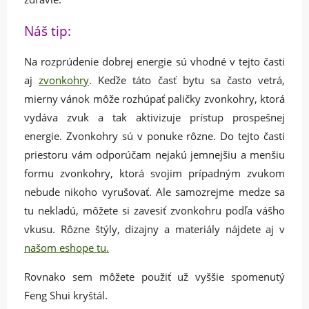
Náš tip:
Na rozprúdenie dobrej energie sú vhodné v tejto časti
aj
zvonkohry
. Keďže táto časť bytu sa často vetrá,
mierny vánok môže rozhúpať paličky zvonkohry, ktorá
vydáva zvuk a tak aktivizuje prístup prospešnej
energie. Zvonkohry sú v ponuke rôzne. Do tejto časti
priestoru vám odporúčam nejakú jemnejšiu a menšiu
formu zvonkohry, ktorá svojim prípadným zvukom
nebude nikoho vyrušovať. Ale samozrejme medze sa
tu nekladú, môžete si zavesiť zvonkohru podľa vášho
vkusu. Rôzne štýly, dizajny a materiály nájdete aj v
našom eshope tu.
Rovnako sem môžete použiť už vyššie spomenutý
Feng Shui kryštál.