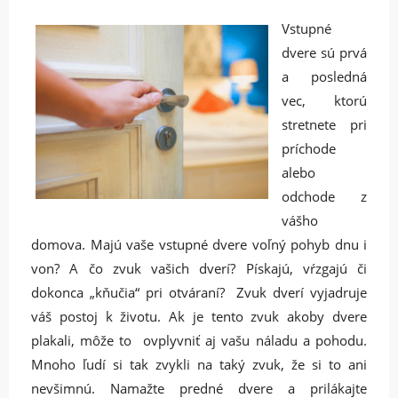
Vstupné
dvere sú prvá
a posledná
vec, ktorú
stretnete pri
príchode
alebo
odchode z
vášho
domova. Majú vaše vstupné dvere voľný pohyb dnu i
von? A čo zvuk vašich dverí? Pískajú, vŕzgajú či
dokonca „kňučia“ pri otváraní? Zvuk dverí vyjadruje
váš postoj k životu. Ak je tento zvuk akoby dvere
plakali, môže to ovplyvniť aj vašu náladu a pohodu.
Mnoho ľudí si tak zvykli na taký zvuk, že si to ani
nevšimnú. Namažte predné dvere a prilákajte