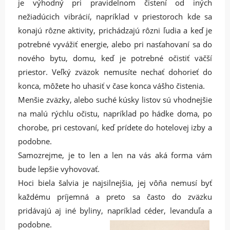
je výhodný pri pravidelnom čistení od iných
nežiadúcich vibrácií, napríklad v priestoroch kde sa
konajú rôzne aktivity, prichádzajú rôzni ľudia a keď je
potrebné vyvážiť energie, alebo pri nasťahovaní sa do
nového bytu, domu, keď je potrebné očistiť väčší
priestor. Veľký zväzok nemusíte nechať dohorieť do
konca, môžete ho uhasiť v čase konca vášho čistenia.
Menšie zväzky, alebo suché kúsky listov sú vhodnejšie
na malú rýchlu očistu, napríklad po hádke doma, po
chorobe, pri cestovaní, keď prídete do hotelovej izby a
podobne.
Samozrejme, je to len a len na vás aká forma vám
bude lepšie vyhovovať.
Hoci biela šalvia je najsilnejšia, jej vôňa nemusí byť
každému príjemná a preto sa často do zväzku
pridávajú aj iné byliny, napríklad céde
r, levanduľa a
podobne.