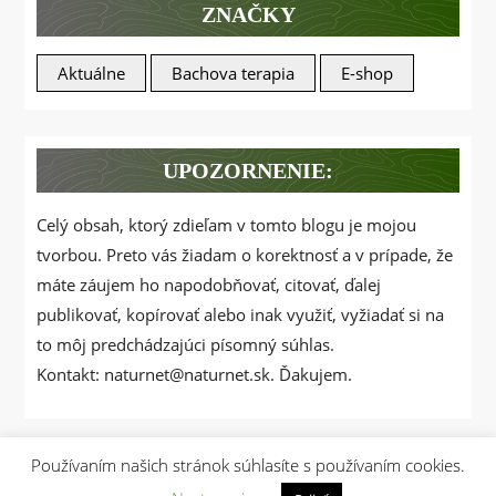
ZNAČKY
Aktuálne
Bachova terapia
E-shop
UPOZORNENIE:
Celý obsah, ktorý zdieľam v tomto blogu je mojou
tvorbou. Preto vás žiadam o korektnosť a v prípade, že
máte záujem ho napodobňovať, citovať, ďalej
publikovať, kopírovať alebo inak využiť, vyžiadať si na
to môj predchádzajúci písomný súhlas.
Kontakt: naturnet@naturnet.sk. Ďakujem.
Používaním našich stránok súhlasíte s používaním cookies.