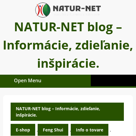
Skip
to
content
NATUR-NET blog –
Informácie, zdieľanie,
inšpirácie.
Open Menu
Open
Menu
NATUR-NET blog – Informácie, zdieľanie,
inšpirácie.
E-shop
,
Feng Shui
,
Info o tovare
,