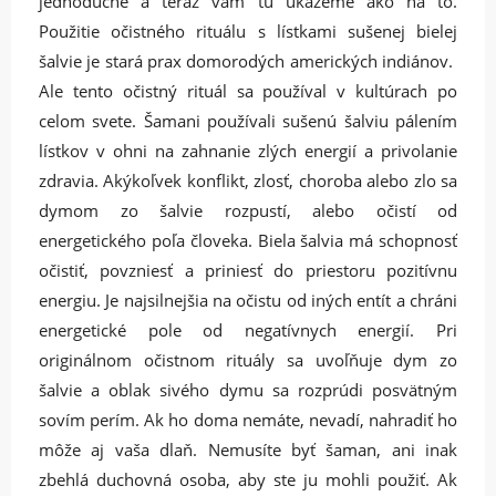
jednoduché a teraz vám tu ukážeme ako na to.
Použitie očistného rituálu s lístkami sušenej bielej
šalvie je stará prax domorodých amerických indiánov.
Ale tento očistný rituál sa používal v kultúrach po
celom svete. Šamani používali sušenú šalviu pálením
lístkov v ohni na zahnanie zlých energií a privolanie
zdravia. Akýkoľvek konflikt, zlosť, choroba alebo zlo sa
dymom zo šalvie rozpustí, alebo očistí od
energetického poľa človeka. Biela šalvia má schopnosť
očistiť, povzniesť a priniesť do priestoru pozitívnu
energiu. Je najsilnejšia na očistu od iných entít a chráni
energetické pole od negatívnych energií. Pri
originálnom očistnom rituály sa uvoľňuje dym zo
šalvie a oblak sivého dymu sa rozprúdi posvätným
sovím perím. Ak ho doma nemáte, nevadí, nahradiť ho
môže aj vaša dlaň. Nemusíte byť šaman, ani inak
zbehlá duchovná osoba, aby ste ju mohli použiť. Ak