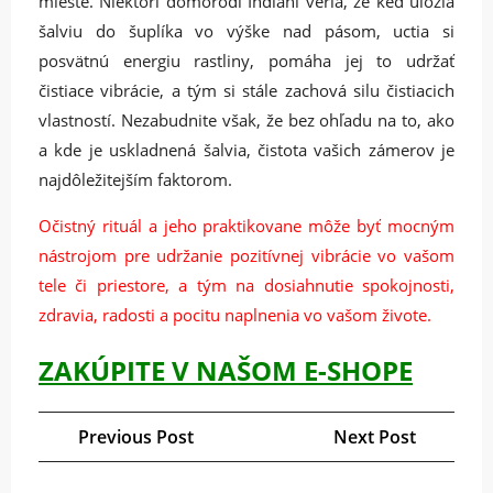
mieste. Niektorí domorodí Indiáni veria, že keď uložia
šalviu do šuplíka vo výške nad pásom, uctia si
posvätnú energiu rastliny, pomáha jej to udržať
čistiace vibrácie, a tým si stále zachová silu čistiacich
vlastností. Nezabudnite však, že bez ohľadu na to, ako
a kde je uskladnená šalvia, čistota vašich zámerov je
najdôležitejším faktorom.
Očistný rituál a jeho praktikovane môže byť mocným
nástrojom pre udržanie pozitívnej vibrácie vo vašom
tele či priestore, a tým na dosiahnutie spokojnosti,
zdravia, radosti a pocitu naplnenia vo vašom živote.
ZAKÚPITE V NAŠOM E-SHOPE
Navigácia
Previous
Next
Previous Post
Next Post
v
Post
Post