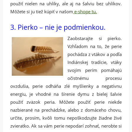
použiť nielen na uhlíky, ale aj na šalviu bez uhlíkov.
Môžete si ju tiež kúpiť v našom
e-shope tu.
3. Pierko – nie je podmienkou.
Zaobstarajte si pierko.
Vzhľadom na to, že perie
pochádza z vtákov a podľa
Indiánskej tradície, vtáky
svojím perím pomáhajú
očistnému procesu
ovzdušia, perie odháňa zlé myšlienky a negatívnu
energiu, je vhodné na šírenie dymu z bielej šalvie
použiť zväzok peria. Môžete použiť perie niekde
nazbierané na prechádzke, alebo z domáceho chovu,
určite, prosím, kvôli tomu nepoškodzujte žiadne živé
zvieratko. Ak sa vám perie nepodarí zohnať, nerobte si