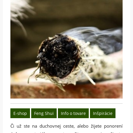
E-shop
Feng Shui
Info o tovare
Inšpirácie
Či už ste na duchovnej ceste, alebo žijete ponorení