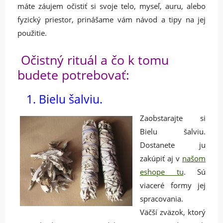
máte záujem očistiť si svoje telo, myseľ, auru, alebo
fyzický priestor, prinášame vám návod a tipy na jej
použitie.
Očistný rituál a čo k tomu
budete potrebovať:
1. Bielu šalviu.
Zaobstarajte si
Bielu šalviu.
Dostanete ju
zakúpiť aj v
našom
eshope tu
. Sú
viaceré formy jej
spracovania.
Väčší zväzok, ktorý