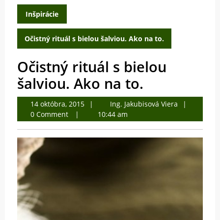
Inšpirácie
Očistný rituál s bielou šalviou. Ako na to.
Očistný rituál s bielou
šalviou. Ako na to.
14
Ing.
14 októbra, 2015
Ing. Jakubisová Viera
októbra,
Jakubisová
0 Comment
10:44 am
2015
Viera