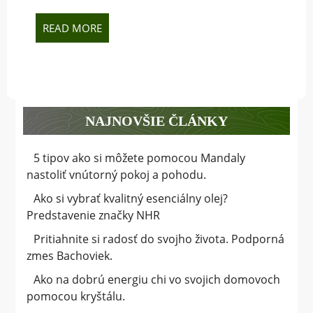
NASTOLI
nastoliť
VNÚTOR
vnútorný
READ
READ MORE
POKOJ
pokoj
MORE
A
a
POHODU
pohodu.
NAJNOVŠIE ČLÁNKY
5 tipov ako si môžete pomocou Mandaly
nastoliť vnútorný pokoj a pohodu.
Ako si vybrať kvalitný esenciálny olej?
Predstavenie značky NHR
Pritiahnite si radosť do svojho života. Podporná
zmes Bachoviek.
Ako na dobrú energiu chi vo svojich domovoch
pomocou kryštálu.