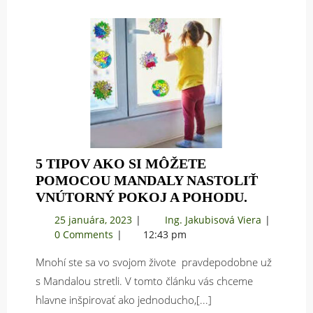
5 TIPOV AKO SI MÔŽETE
POMOCOU MANDALY NASTOLIŤ
5
VNÚTORNÝ POKOJ A POHODU.
TIPOV
25
5
25 januára, 2023
Ing. Jakubisová Viera
AKO
januára,
tipov
0 Comments
12:43 pm
SI
2023
ako
MÔŽETE
Mnohí ste sa vo svojom živote pravdepodobne už
si
POMOCO
môžete
s Mandalou stretli. V tomto článku vás chceme
pomocou
MANDAL
hlavne inšpirovať ako jednoducho,[...]
Mandaly