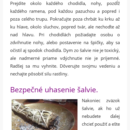
Prejdite okolo každého chodidla, nohy, pozdĺž
každého ramena, pod každou pazuchou a popred i
poza celého trupu. Pokračujte poza chrbát ku krku až
ku hlave, okolo sluchov, popred tvár, ale nechoďte až
nad hlavu. Pri chodidlách požiadajte osobu o
zdvihnutie nohy, alebo postavenie na špičky, aby sa
očistil aj spodok chodidla. Dym zo šalvie nie je toxický,
ale nadmerné priame vdýchnutie nie je príjemné.
Radšej sa mu vyhnite. Dôverujte svojmu vedeniu a
nechajte pôsobiť silu rastliny.
Bezpečné uhasenie šalvie.
Nakoniec zväzok
šalvie, ak ho už
nebudete ďalej
chcieť použiť a ešte