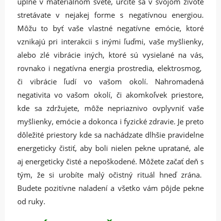
úplne v materiálnom svete, určite sa v svojom živote
stretávate v nejakej forme s negatívnou energiou.
Môžu to byť vaše vlastné negatívne emócie, ktoré
vznikajú pri interakcii s inými ľuďmi, vaše myšlienky,
alebo zlé vibrácie iných, ktoré sú vysielané na vás,
rovnako i negatívna energia prostredia, elektrosmog,
či vibrácie ľudí vo vašom okolí. Nahromadená
negativita vo vašom okolí, či akomkoľvek priestore,
kde sa zdržujete, môže nepriaznivo ovplyvniť vaše
myšlienky, emócie a dokonca i fyzické zdravie. Je preto
dôležité priestory kde sa nachádzate dlhšie pravidelne
energeticky čistiť, aby boli nielen pekne upratané, ale
aj energeticky čisté a nepoškodené. Môžete začať deň s
tým, že si urobíte malý očistný rituál hneď zrána.
Budete pozitívne naladení a všetko vám pôjde pekne
od ruky.