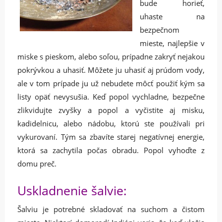
bude horieť,
uhaste na
bezpečnom
mieste, najlepšie v
miske s pieskom, alebo soľou, prípadne zakryť nejakou
pokrývkou a uhasiť. Môžete ju uhasiť aj prúdom vody,
ale v tom prípade ju už nebudete môcť použiť kým sa
listy opäť nevysušia. Keď popol vychladne, bezpečne
zlikvidujte zvyšky a popol a vyčistite aj misku,
kadidelnicu, alebo nádobu, ktorú ste používali pri
vykurovaní. Tým sa zbavíte starej negatívnej energie,
ktorá sa zachytila počas obradu. Popol vyhoďte z
domu preč.
Uskladnenie šalvie:
Šalviu je potrebné skladovať na suchom a čistom