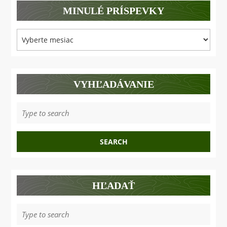
MINULÉ PRÍSPEVKY
Minulé
príspevky
VYHĽADÁVANIE
Search
for:
HĽADAŤ
Search
for: