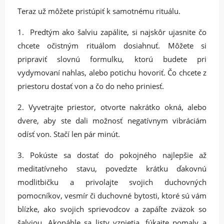
Teraz už môžete pristúpiť k samotnému rituálu.
1. Predtým ako šalviu zapálite, si najskôr ujasnite čo
chcete očistným rituálom dosiahnuť. Môžete si
pripraviť slovnú formulku, ktorú budete pri
vydymovaní nahlas, alebo potichu hovoriť. Čo chcete z
priestoru dostať von a čo do neho priniesť.
2. Vyvetrajte priestor, otvorte nakrátko okná, alebo
dvere, aby ste dali možnosť negatívnym vibráciám
odísť von. Stačí len pár minút.
3. Pokúste sa dostať do pokojného najlepšie až
meditatívneho stavu, povedzte krátku ďakovnú
modlitbičku a privolajte svojich duchovných
pomocníkov, vesmír či duchovné bytosti, ktoré sú vám
blízke, ako svojich sprievodcov a zapáľte zväzok so
šalviou. Akonáhle sa listy vznietia, fúkajte pomaly a