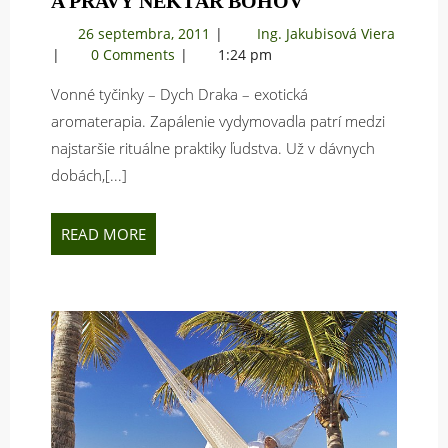
A PRAVÝ NEKTÁR BOHOV
TYČINKY
26
26 septembra, 2011
Ing. Jakubisová Viera
–
Vonné
septembra,
0 Comments
1:24 pm
NEBESKÁ
tyčinky
2011
VÔŇA
Vonné tyčinky – Dych Draka – exotická
–
A
nebeská
aromaterapia. Zapálenie vydymovadla patrí medzi
vôňa
PRAVÝ
najstaršie rituálne praktiky ľudstva. Už v dávnych
a
NEKTÁR
dobách,[...]
pravý
BOHOV
nektár
bohov
READ
READ MORE
MORE