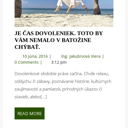
JE ČAS DOVOLENIEK. TOTO BY
VÁM NEMALO V BATOŽINE
JE
CHÝBAŤ.
ČAS
10
Je
10 júna, 2016
Ing. Jakubisová Viera
DOVOLENIEK.
júna,
čas
0 Comments
3:12 pm
TOTO
2016
dovoleniek.
BY
Dovolenkové obdobie práve začína. Chvíle relaxu,
Toto
VÁM
by
oddychu či zábavy, poznávanie histórie, kultúrnych
vám
NEMALO
zaujímavosti a pamiatok, prírodných úkazov či
nemalo
V
stavieb, alebo[...]
v
BATOŽINE
batožine
CHÝBAŤ.
chýbať.
READ
READ MORE
MORE