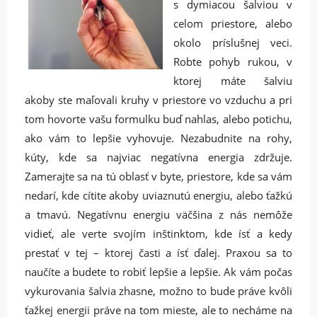
s dymiacou šalviou v
celom priestore, alebo
okolo príslušnej veci.
Robte pohyb rukou, v
ktorej máte šalviu
akoby ste maľovali kruhy v priestore vo vzduchu a pri
tom hovorte vašu formulku buď nahlas, alebo potichu,
ako vám to lepšie vyhovuje. Nezabudnite na rohy,
kúty, kde sa najviac negatívna energia zdržuje.
Zamerajte sa na tú oblasť v byte, priestore, kde sa vám
nedarí, kde cítite akoby uviaznutú energiu, alebo ťažkú
a tmavú. Negatívnu energiu väčšina z nás nemôže
vidieť, ale verte svojím inštinktom, kde ísť a kedy
prestať v tej – ktorej časti a ísť ďalej. Praxou sa to
naučíte a budete to robiť lepšie a lepšie. Ak vám počas
vykurovania šalvia zhasne, možno to bude práve kvôli
ťažkej energii práve na tom mieste, ale to necháme na