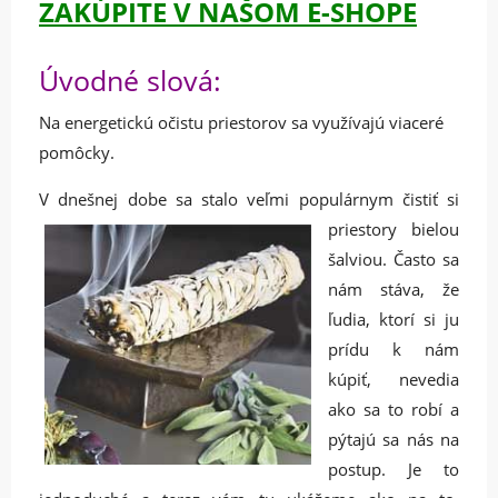
ZAKÚPITE V NAŠOM E-SHOPE
Úvodné slová:
Na energetickú očistu priestorov sa využívajú viaceré
pomôcky.
V dnešnej dobe sa
stalo veľmi populárnym čistiť si
priestory bielou
šalviou. Často sa
nám stáva, že
ľudia, ktorí si ju
prídu k nám
kúpiť, nevedia
ako sa to robí a
pýtajú sa nás na
postup. Je to