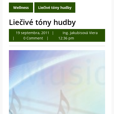
Wellness
Liečivé tóny hudby
Liečivé tóny hudby
19
Ing.
19 septembra, 2011
Ing. Jakubisová Viera
septembra,
Jakubisov
0 Comment
12:36 pm
2011
Viera