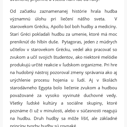
Od začiatku zaznamenanej histórie hrala hudba
významnú úlohu pri liečení nášho sveta. V
starovekom Grécku, Apollo bol boh hudby a medicíny.
Starí Gréci pokladali hudbu za umenie, ktoré má moc
preniknúť do hlbín duše. Pytagoras, jeden z múdrych
učiteľov v starovekom Grécku, vedel ako pracovať so
zvukom a učil svojich študentov, ako niektoré melódie
produkujú určité reakcie v ľudskom organizme. Pri hre
na hudobný nástroj pozoroval zmeny správania ako aj
urýchlenie procesu hojenia u ľudí. Aj v školách
starodávneho Egypta bolo liečenie zvukom a hudbou
považované za vysoko vyvinuté duchovné vedy.
Všetky ľudské kultúry a sociálne skupiny, ktoré
poznáme či už v minulosti, alebo v súčasnosti reagujú
na hudbu. Druh hudby sa môže líšiť, ale základné
princípy tvorby hudby sú rovnaké.