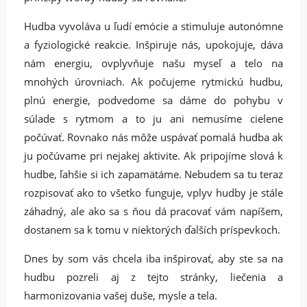
Hudba vyvoláva u ľudí emócie a stimuluje autonómne
a fyziologické reakcie. Inšpiruje nás, upokojuje, dáva
nám energiu, ovplyvňuje našu myseľ a telo na
mnohých úrovniach. Ak počujeme rytmickú hudbu,
plnú energie, podvedome sa dáme do pohybu v
súlade s rytmom a to ju ani nemusíme cielene
počúvať. Rovnako nás môže uspávať pomalá hudba ak
ju počúvame pri nejakej aktivite. Ak pripojíme slová k
hudbe, ľahšie si ich zapamätáme. Nebudem sa tu teraz
rozpisovať ako to všetko funguje, vplyv hudby je stále
záhadný, ale ako sa s ňou dá pracovať vám napíšem,
dostanem sa k tomu v niektorých ďalších príspevkoch.
Dnes by som vás chcela iba inšpirovať, aby ste sa na
hudbu pozreli aj z tejto stránky, liečenia a
harmonizovania vašej duše, mysle a tela.