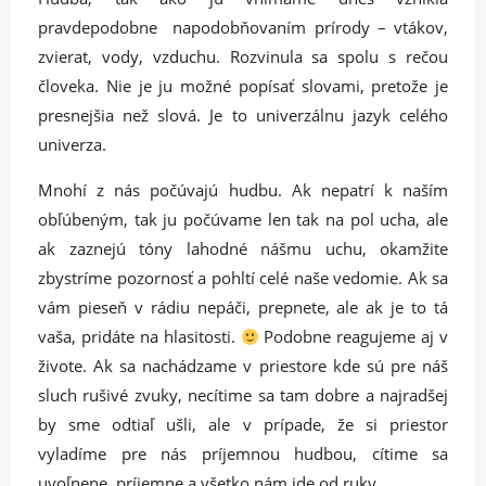
pravdepodobne napodobňovaním prírody – vtákov,
zvierat, vody, vzduchu. Rozvinula sa spolu s rečou
človeka. Nie je ju možné popísať slovami, pretože je
presnejšia než slová. Je to univerzálnu jazyk celého
univerza.
Mnohí z nás počúvajú hudbu. Ak nepatrí k naším
obľúbeným, tak ju počúvame len tak na pol ucha, ale
ak zaznejú tóny lahodné nášmu uchu, okamžite
zbystríme pozornosť a pohltí celé naše vedomie. Ak sa
vám pieseň v rádiu nepáči, prepnete, ale ak je to tá
vaša, pridáte na hlasitosti.
Podobne reagujeme aj v
živote. Ak sa nachádzame v priestore kde sú pre náš
sluch rušivé zvuky, necítime sa tam dobre a najradšej
by sme odtiaľ ušli, ale v prípade, že si priestor
vyladíme pre nás príjemnou hudbou, cítime sa
uvoľnene, príjemne a všetko nám ide od ruky.