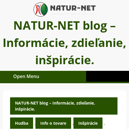
Skip
to
content
NATUR-NET blog –
Informácie, zdieľanie,
inšpirácie.
Open Menu
Open
Menu
NATUR-NET blog – Informácie, zdieľanie,
inšpirácie.
Hudba
,
Info o tovare
,
Inšpirácie
,