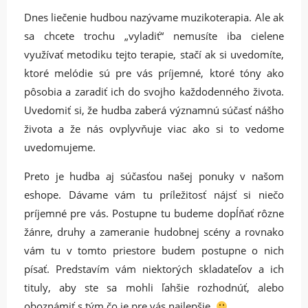
Dnes liečenie hudbou nazývame muzikoterapia. Ale ak
sa chcete trochu „vyladiť“ nemusíte iba cielene
využívať metodiku tejto terapie, stačí ak si uvedomíte,
ktoré melódie sú pre vás príjemné, ktoré tóny ako
pôsobia a zaradiť ich do svojho každodenného života.
Uvedomiť si, že hudba zaberá významnú súčasť nášho
života a že nás ovplyvňuje viac ako si to vedome
uvedomujeme.
Preto je hudba aj súčasťou našej ponuky v našom
eshope. Dávame vám tu príležitosť nájsť si niečo
príjemné pre vás. Postupne tu budeme dopĺňať rôzne
žánre, druhy a zameranie hudobnej scény a rovnako
vám tu v tomto priestore budem postupne o nich
písať. Predstavím vám niektorých skladateľov a ich
tituly, aby ste sa mohli ľahšie rozhodnúť, alebo
oboznámiť s tým čo je pre vás najlepšie.