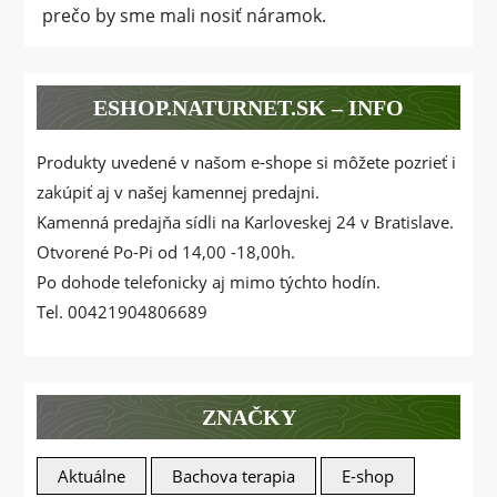
prečo by sme mali nosiť náramok.
ESHOP.NATURNET.SK – INFO
Produkty uvedené v našom e-shope si môžete pozrieť i
zakúpiť aj v našej kamennej predajni.
Kamenná predajňa sídli na Karloveskej 24 v Bratislave.
Otvorené Po-Pi od 14,00 -18,00h.
Po dohode telefonicky aj mimo týchto hodín.
Tel. 00421904806689
ZNAČKY
Aktuálne
Bachova terapia
E-shop