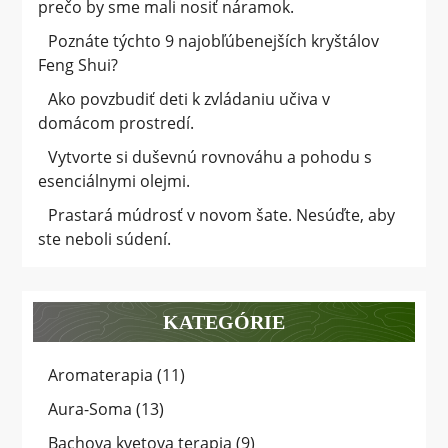
prečo by sme mali nosiť náramok.
Poznáte týchto 9 najobľúbenejších kryštálov
Feng Shui?
Ako povzbudiť deti k zvládaniu učiva v
domácom prostredí.
Vytvorte si duševnú rovnováhu a pohodu s
esenciálnymi olejmi.
Prastará múdrosť v novom šate. Nesúďte, aby
ste neboli súdení.
KATEGÓRIE
Aromaterapia
(11)
Aura-Soma
(13)
Bachova kvetova terapia
(9)