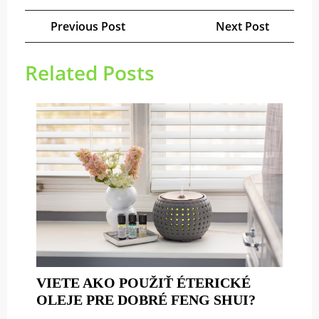
Navigácia
Previous
Next
Previous Post
Next Post
v
Post
Post
článku
Related Posts
VIETE AKO POUŽIŤ ÉTERICKÉ
VIETE
OLEJE PRE DOBRÉ FENG SHUI?
AKO