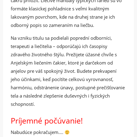
čakru priložiť. Liečivé mandaly typických farieb sú vo
formáte klasickej pohladnice s veľmi kvalitným
lakovaným povrchom, kde na druhej strane je ich
odborný popis so zameraním na liečbu.
Na vzniku titulu sa podielali poprední odborníci,
terapeuti a liečitelia – odporúčajú ich časopisy
zdravého životného štýlu. Prežijete úžasné chvíle s
Anjelským liečením čakier, ktoré je darčekom od
anjelov pre váš spokojný život. Budete prekvapení
jeho účinkami, keď pocítíte celkovú vyrovnanosť,
harmóniu, odstránenie únavy, postupné prečišťovanie
tela a následné zlepšenie duševných i fyzických
schopností.
Príjemné počúvanie!
Nabudúce pokračujem….