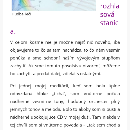
rozhla
sová
Hudba lieči
stanic
a.
V celom kozme nie je možné nájsť nič nového, iba
objavujeme to čo sa tam nachádza, to čo nám vesmír
ponúka a sme schopní naším vývojovým stupňom
zachytiť. Ak sme tomuto posolstvu otvorení, môžeme
ho zachytiť a predať ďalej, zdieľať s ostatnými.
Pri jednej mojej meditácii, keď som bola úplne
odovzdaná hĺbke „ticha“, som vnútorne počula
nádherné vesmírne tóny, hudobný orchester plný
jemných tónov a melódii. Bolo to akoby som si pustila
nádherné upokojujúce CD v mojej duši. Tam niekde v
tej chvíli som si vnútorne povedala – „tak sem chodia