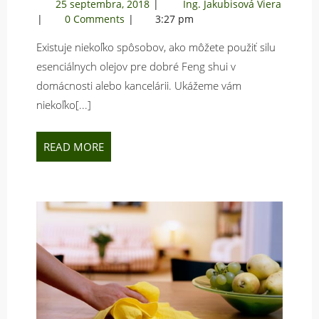
25
25 septembra, 2018
Ing. Jakubisová Viera
POUŽIŤ
Viete
septembra,
0 Comments
3:27 pm
ÉTERICK
ako
2018
OLEJE
Existuje niekoľko spôsobov, ako môžete použiť silu
použiť
PRE
éterické
esenciálnych olejov pre dobré Feng shui v
oleje
DOBRÉ
domácnosti alebo kancelárii. Ukážeme vám
pre
FENG
niekoľko[...]
dobré
SHUI?
Feng
Shui?
READ
READ MORE
MORE