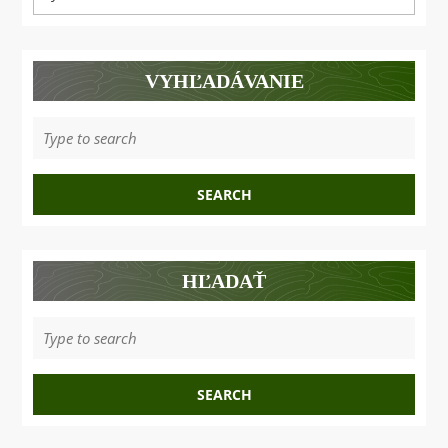
príspevky
VYHĽADÁVANIE
Search
for:
HĽADAŤ
Search
for: