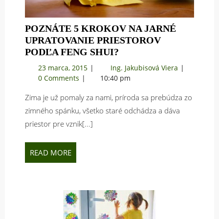
POZNÁTE 5 KROKOV NA JARNÉ
UPRATOVANIE PRIESTOROV
POZNÁTE
PODĽA FENG SHUI?
5
23
Poznáte
23 marca, 2015
Ing. Jakubisová Viera
KROKOV
marca,
5
0 Comments
10:40 pm
NA
2015
krokov
JARNÉ
Zima je už pomaly za nami, príroda sa prebúdza zo
na
UPRATOVANIE
jarné
zimného spánku, všetko staré odchádza a dáva
upratovanie
PRIESTOROV
priestor pre vznik[...]
priestorov
PODĽA
podľa
FENG
Feng
READ
READ MORE
SHUI?
Shui?
MORE