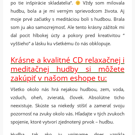
po tie inšpirácie skladatelia“.
Vždy som milovala
hudbu, bola a je mi verným sprievodcom života. Aj
moje prvé začiatky s meditáciou boli s hudbou. Brala
som ju ako samozrejmosť. Ale tento krásny zážitok mi
dal pocit hlbokej úcty a pokory pred kreativitou “
vyššieho“ a lásku ku všetkému čo nás obklopuje.
Krásne a kvalitné CD relaxačnej i
meditačnej hudby si môžete
zakúpiť v našom eshope tu:
Všetko okolo nás hrá nejakou hudbou, zem, voda,
vzduch, oheň, zvieratá, človek. Absolútne ticho
neexistuje. Skúste sa niekedy stíšiť a zamerať svoju
pozornosť na zvuky okolo vás. Hľadajte v tých zvukoch
spojenie, ktoré vytvorí zjednotený prvok – hudbu.
Hudba, tak ako ju vnímame dnes vznikla