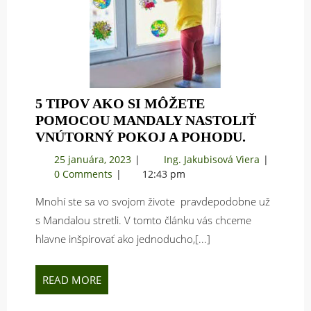
5 TIPOV AKO SI MÔŽETE
POMOCOU MANDALY NASTOLIŤ
5
VNÚTORNÝ POKOJ A POHODU.
TIPOV
25
5
25 januára, 2023
Ing. Jakubisová Viera
AKO
januára,
tipov
0 Comments
12:43 pm
SI
2023
ako
MÔŽETE
Mnohí ste sa vo svojom živote pravdepodobne už
si
POMOCO
môžete
s Mandalou stretli. V tomto článku vás chceme
pomocou
MANDAL
hlavne inšpirovať ako jednoducho,[...]
Mandaly
NASTOLI
nastoliť
VNÚTOR
vnútorný
READ
READ MORE
POKOJ
pokoj
MORE
A
a