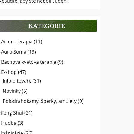
Nesúďte, aby ste neboli súdení.
KATEGÓRIE
Aromaterapia
(11)
Aura-Soma
(13)
Bachova kvetova terapia
(9)
E-shop
(47)
Info o tovare
(31)
Novinky
(5)
Polodrahokamy, šperky, amulety
(9)
Feng Shui
(21)
Hudba
(3)
Inšpirácie
(26)