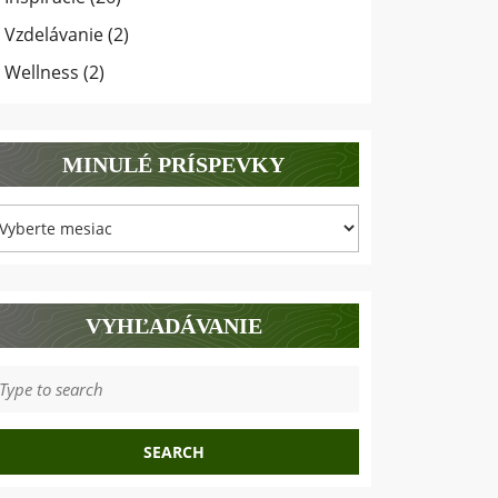
Vzdelávanie
(2)
Wellness
(2)
MINULÉ PRÍSPEVKY
inulé
ríspevky
VYHĽADÁVANIE
earch
r: