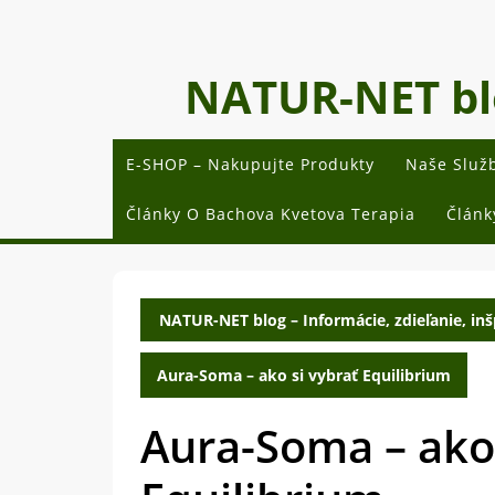
Skip
to
content
NATUR-NET blog
E-SHOP – Nakupujte Produkty
Naše Služ
Články O Bachova Kvetova Terapia
Článk
NATUR-NET blog – Informácie, zdieľanie, inšp
Aura-Soma – ako si vybrať Equilibrium
Aura-Soma – ako 