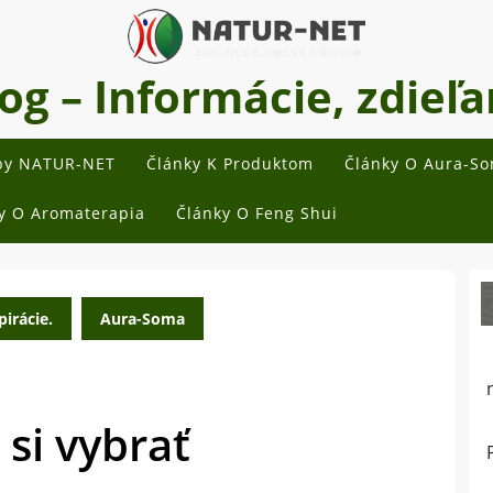
 – Informácie, zdieľan
by NATUR-NET
Články K Produktom
Články O Aura-S
y O Aromaterapia
Články O Feng Shui
irácie.
Aura-Soma
si vybrať