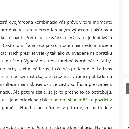
, ktorá dvojfarebná kombinácia vás práve v tom momente
harmóniu v aure a preto farebným výberom flakónov a
ckej úrovni. Preto tu neuvádzam význam jednotlivých
 Často totiž ľudia zapoja svoj rozum namiesto intuície a
ačí si ich prezrieť všetky tak ako sú uvedené na obrázku
u intuíciou. Vyberáte si teda farebné kombinácie, farby,
e farby, alebo iné farby, to čo vás pritiahne. Aj keď vás
ie je moc sympatická, ale teraz vás v rámci pohľadu na
onzultácii mám skúsenosť, že často sú ľudia prekvapení,
áciu. Ale potom zistia, že je to presne to čo potrebujú.
te si jeho pridelené číslo a
potom si ho môžete pozrieť v
pomôcť. Hneď si ho môžete v prípade, že ho budete
cie vyberajú štyri. Potom nasleduje konzultácia. Na konci