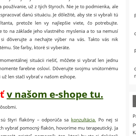
a používanie, už z tých štyroch. Nie je to podmienka, ale
acovať danú situáciu. Je dôležité, aby ste si vybrali tú
tanta, pretože len vy najlepšie viete, čo potrebujte.
e to na základe jeho vlastného myslenia a to sa nemusí
si dôverujte a nechajte výber na vás. Takto vás nik
ému. Ste farby, ktoré si vyberáte.
momentálnej situácii riešiť, môžete si vybrať len jednu
m momente farebne osloví. Dôverujte svojmu vnútornému
si už len stačí vybrať v našom eshope.
iť
v našom e-shope tu.
pôsobmi.
P
sú štyri flakóny – odporúča sa
konzultácia.
Po nej si
p
ch vybrať pomocný flakón, hovoríme mu terapeutický. Ja
K
marát, priateľ, pomocník, ten, ktorý by ste si dokázali