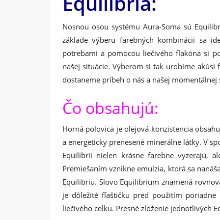
Equilibria:
Nosnou osou systému Aura-Soma sú Equilibria
základe výberu farebných kombinácii sa id
potrebami a pomocou liečivého flakóna si p
našej situácie. Výberom si tak urobíme akúsi 
dostaneme príbeh o nás a našej momentálnej s
Čo obsahujú:
Horná polovica je olejová konzistencia obsahujú
a energeticky prenesené minerálne látky. V sp
Equilibrii nielen krásne farebne vyzerajú, 
Premiešaním vznikne emulzia, ktorá sa nanáša 
Equilibriu. Slovo Equilibrium znamená rovnová
je dôležité fľaštičku pred použitím poriadne 
liečivého celku. Presné zloženie jednotlivých 