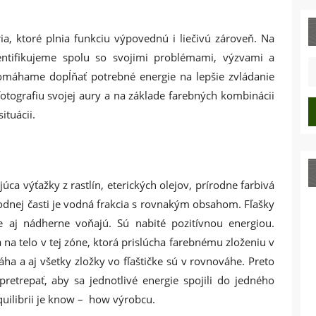
, ktoré plnia funkciu výpovednú i liečivú zároveň. Na
entifikujeme spolu so svojimi problémami, výzvami a
S
omáhame dopĺňať potrebné energie na lepšie zvládanie
fo
fotografiu svojej aury a na základe farebných kombinácii
ituácii.
ca výťažky z rastlín, eterických olejov, prírodne farbivá
odnej časti je vodná frakcia s rovnakým obsahom. Fľašky
ale aj nádherne voňajú. Sú nabité pozitívnou energiou.
na telo v tej zóne, ktorá prislúcha farebnému zloženiu v
ha a aj všetky zložky vo fľaštičke sú v rovnováhe. Preto
pretrepať, aby sa jednotlivé energie spojili do jedného
Equilibrii je know – how výrobcu.