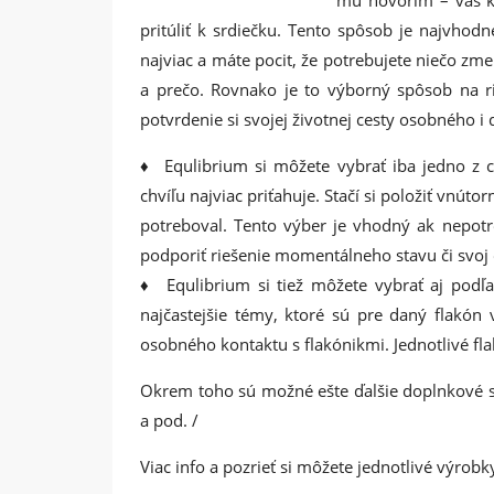
pritúliť k srdiečku. Tento spôsob je najvhodne
najviac a máte pocit, že potrebujete niečo zmen
a prečo. Rovnako je to výborný spôsob na rie
potvrdenie si svojej životnej cesty osobného 
♦ Equlibrium si môžete vybrať iba jedno z ce
chvíľu najviac priťahuje. Stačí si položiť vnút
potreboval. Tento výber je vhodný ak nepotr
podporiť riešenie momentálneho stavu či svoj
♦ Equlibrium si tiež môžete vybrať aj podľa 
najčastejšie témy, ktoré sú pre daný flakón
osobného kontaktu s flakónikmi. Jednotlivé f
Okrem toho sú možné ešte ďalšie doplnkové 
a pod. /
Viac info a pozrieť si môžete jednotlivé výrob