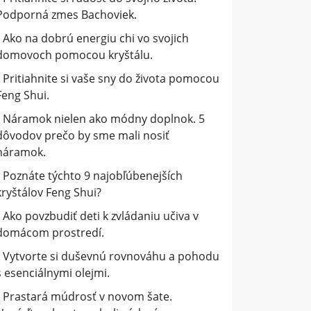
Podporná zmes Bachoviek.
Ako na dobrú energiu chi vo svojich
domovoch pomocou kryštálu.
Pritiahnite si vaše sny do života pomocou
Feng Shui.
Náramok nielen ako módny doplnok. 5
dôvodov prečo by sme mali nosiť
náramok.
Poznáte týchto 9 najobľúbenejších
kryštálov Feng Shui?
Ako povzbudiť deti k zvládaniu učiva v
domácom prostredí.
Vytvorte si duševnú rovnováhu a pohodu
s esenciálnymi olejmi.
Prastará múdrosť v novom šate.