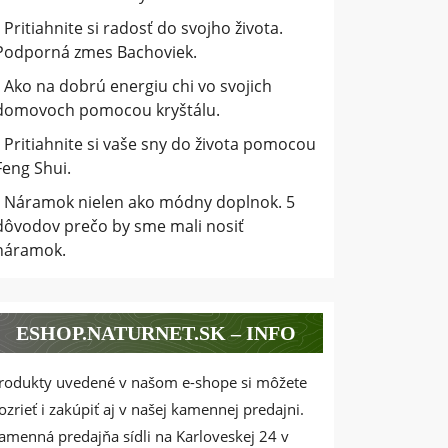
Pritiahnite si radosť do svojho života.
Podporná zmes Bachoviek.
Ako na dobrú energiu chi vo svojich
domovoch pomocou kryštálu.
Pritiahnite si vaše sny do života pomocou
Feng Shui.
Náramok nielen ako módny doplnok. 5
dôvodov prečo by sme mali nosiť
náramok.
ESHOP.NATURNET.SK – INFO
rodukty uvedené v našom e-shope si môžete
ozrieť i zakúpiť aj v našej kamennej predajni.
amenná predajňa sídli na Karloveskej 24 v