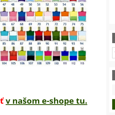
M
p
S
fo
iť
v našom e-shope tu.