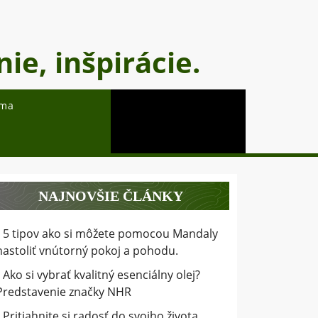
ie, inšpirácie.
oma
NAJNOVŠIE ČLÁNKY
5 tipov ako si môžete pomocou Mandaly
nastoliť vnútorný pokoj a pohodu.
Ako si vybrať kvalitný esenciálny olej?
Predstavenie značky NHR
Pritiahnite si radosť do svojho života.