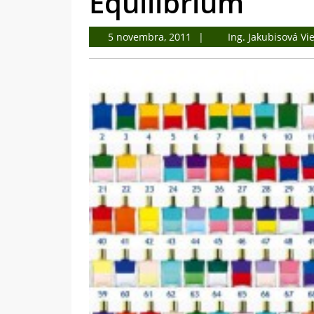
Equilibrium
5
5 novembra, 2011
Ing. Jakubisová Vi
novembra,
2011