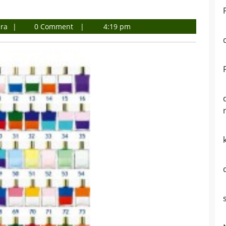
Ing.
era
0 Comment
4:19 pm
Jakubisová
Viera