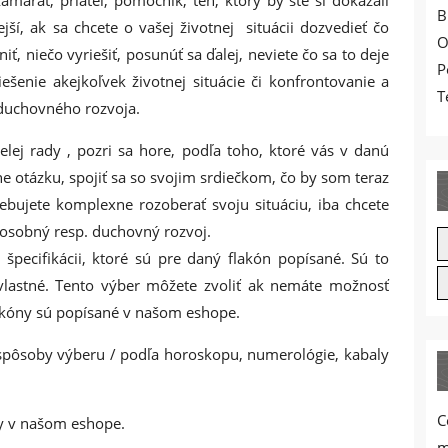
B
jší, ak sa chcete o vašej životnej situácii dozvedieť čo
O
iť, niečo vyriešiť, posunúť sa ďalej, neviete čo sa to deje
P
šenie akejkoľvek životnej situácie či konfrontovanie a
T
i duchovného rozvoja.
lej rady , pozri sa hore, podľa toho, ktoré vás v danú
orne otázku, spojiť sa so svojim srdiečkom, čo by som teraz
ebujete komplexne rozoberať svoju situáciu, iba chcete
 osobný resp. duchovný rozvoj.
špecifikácii, ktoré sú pre daný flakón popísané. Sú to
 vlastné. Tento výber môžete zvoliť ak nemáte možnosť
lakóny sú popísané v našom eshope.
spôsoby výberu / podľa horoskopu, numerológie, kabaly
C
ky v našom eshope.
m