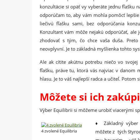
konzultácie si opäť vy vyberáte jednu fľašku n
odporúčam to, aby vám mohla pomôcť lepšie spr
liečivú fľašku sami, bez odporúčania konzul
Konzultant vám môže nejakú odporúčať, ale j
zhodovať s tým, čo chce vaša duša. Preto 
neovplyvní. Je to základná myšlienka tohto syst
Ale ak cítite akútnu potrebu niečo vo svojej 
fľašku, práve tu, ktorá vás najviac v dano
hlasu. Je to váš najlepší radca a učiteľ. Potom 
Môžete si ich zakúp
Výber Equilibrii si môžeme urobiť viacerými s
♦ Základný výber 
4 zvolené Equilibria
môžete z tých štyro
mu hovorím – váš ka