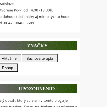
ratislave.
tvorené Po-Pi od 14,00 -18,00h.
o dohode telefonicky aj mimo týchto hodín.
el. 00421904806689
ZNAČKY
Aktuálne
Bachova terapia
E-shop
UPOZORNENIE:
elý obsah, ktorý zdieľam v tomto blogu je
ojou tvorbou. Preto vás žiadam o korektnosť a