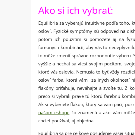
Ako si ich vybrať:
Equilibria sa vyberajú intuitívne podľa toho
osloví. Fyzické symptómy sú odpoveď na dis
potom ich použitím si pomôžete aj na fyzi
farebných kombinácii, aby vás to neovplyvnilo.
to môže zmeniť správne rozhodnutie výberu. St
vyššie a nechať sa viesť svojim pocitom, svojo
ktoré vás oslovia. Nemusia to byť vždy rozdieln
osloví farba, ktorá vám za iných okolností n
flakóny priťahuje, neváhajte a zvoľte tu. Z k
prečo si vybrali práve tú ktorú farebnú kombin
Ak si vyberiete flakón, ktorý sa vám páči, pozri
našom eshope
čo znamená a ako vám môže 
chcieť používať, aj objednať.
Equilibria sa pre celkové posúdenie vašej situá