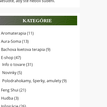
Nesúďte, aby ste neboli súdení.
KATEGÓRIE
Aromaterapia
(11)
Aura-Soma
(13)
Bachova kvetova terapia
(9)
E-shop
(47)
Info o tovare
(31)
Novinky
(5)
Polodrahokamy, šperky, amulety
(9)
Feng Shui
(21)
Hudba
(3)
Inšpirácie
(26)