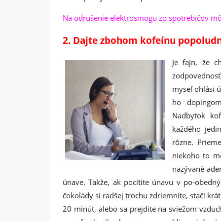
Na odrušenie elektrosmogu zo spotrebičov môž
2. Dajte zbohom kofeínu popoludn
Je fajn, že c
zodpovednosť,
myseľ ohlási 
ho dopingom
Nadbytok ko
každého jedi
rôzne. Priem
niekoho to mô
nazývané aden
únave. Takže, ak pocítite únavu v po-obedn
čokolády si radšej trochu zdriemnite, stačí krá
20 minút, alebo sa prejdite na sviežom vzduch