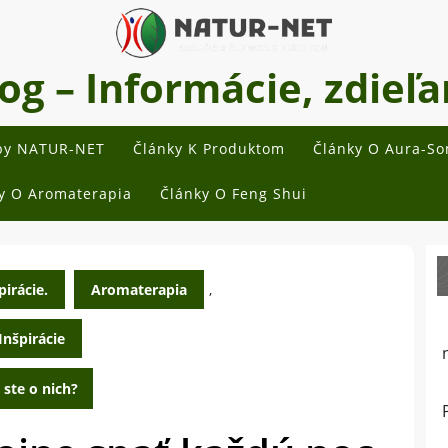
 – Informácie, zdieľan
by NATUR-NET
Články K Produktom
Články O Aura-S
y O Aromaterapia
Články O Feng Shui
irácie.
Aromaterapia
,
Inšpirácie
 ste o nich?