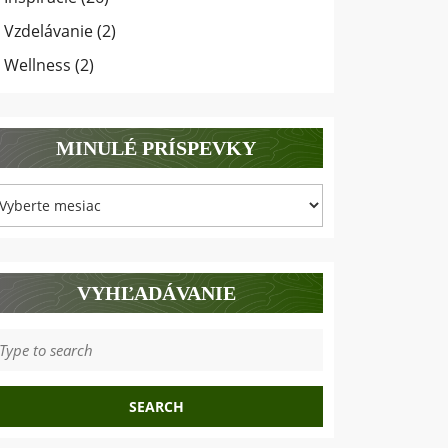
Vzdelávanie
(2)
Wellness
(2)
MINULÉ PRÍSPEVKY
inulé
ríspevky
VYHĽADÁVANIE
earch
r: