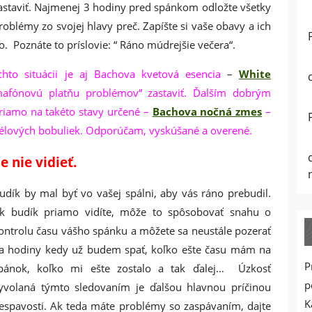
astaviť. Najmenej 3 hodiny pred spánkom odložte všetky
roblémy zo svojej hlavy preč. Zapíšte si vaše obavy a ich
o. Poznáte to príslovie: “ Ráno múdrejšie večera“.
to situácii je aj Bachova kvetová esencia
–
White
fónovú platňu problémov“ zastaviť. Ďalším dobrým
iamo na takéto stavy určené –
Bachova nočná zmes
–
gélových bobuliek. Odporúčam, vyskúšané a overené.
e nie vidieť.
udík by mal byť vo vašej spálni, aby vás ráno prebudil.
k budík priamo vidíte, môže to spôsobovať snahu o
ontrolu času vášho spánku a môžete sa neustále pozerať
a hodiny kedy už budem spať, koľko ešte času mám na
P
pánok, koľko mi ešte zostalo a tak ďalej… Úzkosť
p
yvolaná týmto sledovaním je ďalšou hlavnou príčinou
K
espavosti. Ak teda máte problémy so zaspávaním, dajte