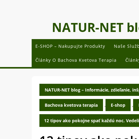
Skip
to
content
NATUR-NET blog
E-SHOP – Nakupujte Produkty
Naše Služ
Články O Bachova Kvetova Terapia
Článk
NATUR-NET blog – Informácie, zdieľanie, inšp
Bachova kvetova terapia
,
E-shop
,
12 tipov ako pokojne spať každú noc. Vedeli