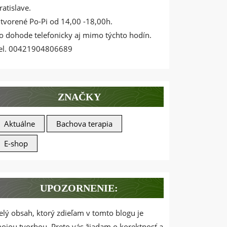
ratislave.
tvorené Po-Pi od 14,00 -18,00h.
o dohode telefonicky aj mimo týchto hodín.
el. 00421904806689
ZNAČKY
Aktuálne
Bachova terapia
E-shop
UPOZORNENIE:
elý obsah, ktorý zdieľam v tomto blogu je
ojou tvorbou. Preto vás žiadam o korektnosť a