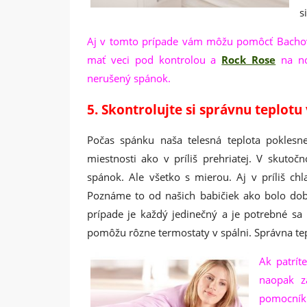
s
Aj v tomto prípade vám môžu pomôcť Bacho
mať veci pod kontrolou a
Rock Rose
na n
nerušený spánok.
5. Skontrolujte si správnu teplotu 
Počas spánku naša telesná teplota poklesne
miestnosti ako v príliš prehriatej. V skut
spánok. Ale všetko s mierou. Aj v príliš c
Poznáme to od našich babičiek ako bolo dobr
prípade je každý jedinečný a je potrebné sa 
pomôžu rôzne termostaty v spálni. Správna te
Ak patrít
naopak z
pomocník