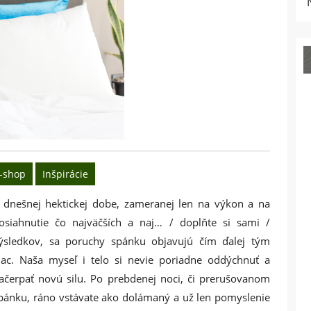
-shop
Inšpirácie
 dnešnej hektickej dobe, zameranej len na výkon a na
osiahnutie čo najväčších a naj… / doplňte si sami /
ýsledkov, sa poruchy spánku objavujú čím ďalej tým
iac. Naša myseľ i telo si nevie poriadne oddýchnuť a
ačerpať novú silu. Po prebdenej noci, či prerušovanom
pánku, ráno vstávate ako dolámaný a už len pomyslenie