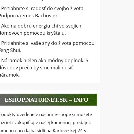
Pritiahnite si radosť do svojho života.
Podporná zmes Bachoviek.
Ako na dobrú energiu chi vo svojich
domovoch pomocou kryštálu.
Pritiahnite si vaše sny do života pomocou
Feng Shui.
Náramok nielen ako módny doplnok. 5
dôvodov prečo by sme mali nosiť
náramok.
ESHOP.NATURNET.SK – INFO
rodukty uvedené v našom e-shope si môžete
ozrieť i zakúpiť aj v našej kamennej predajni.
amenná predajňa sídli na Karloveskej 24 v