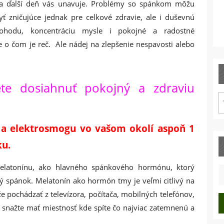
a ďalší deň vás unavuje. Problémy so spánkom môžu
yť zničujúce jednak pre celkové zdravie, ale i duševnú
ohodu, koncentráciu mysle i pokojné a radostné
e o čom je reč. Ale nádej na zlepšenie nespavosti alebo
te dosiahnuť pokojný a zdraviu
M
p
u a elektrosmogu vo vašom okolí aspoň 1
ku.
melatonínu, ako hlavného spánkového hormónu, ktorý
S
fo
ý spánok. Melatonín ako hormón tmy je veľmi citlivý na
e pochádzať z televízora, počítača, mobilných telefónov,
a snažte mať miestnosť kde spíte čo najviac zatemnenú a