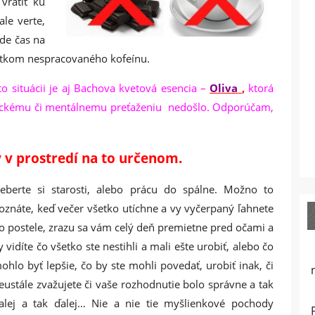
vrátiť ku
ale verte,
íde čas na
tkom nespracovaného kofeínu.
situácii je aj Bachova kvetová esencia –
Oliva
,
ktorá
yzickému či mentálnemu preťaženiu nedošlo. Odporúčam,
y v prostredí na to určenom.
eberte si starosti, alebo prácu do spálne. Možno to
oznáte, keď večer všetko utíchne a vy vyčerpaný ľahnete
o postele, zrazu sa vám celý deň premietne pred očami a
y vidíte čo všetko ste nestihli a mali ešte urobiť, alebo čo
ohlo byť lepšie, čo by ste mohli povedať, urobiť inak, či
eustále zvažujete či vaše rozhodnutie bolo správne a tak
alej a tak ďalej… Nie a nie tie myšlienkové pochody