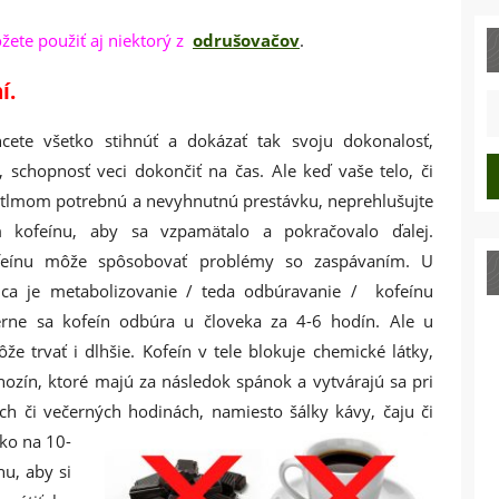
ete použiť aj niektorý z
odrušovačov
.
í.
S
fo
hcete všetko stihnúť a dokázať tak svoju dokonalosť,
 schopnosť veci dokončiť na čas. Ale keď vaše telo, či
útlmom potrebnú a nevyhnutnú prestávku, neprehlušujte
 kofeínu, aby sa vzpamätalo a pokračovalo ďalej.
feínu môže spôsobovať problémy so zaspávaním. U
nca je metabolizovanie / teda odbúravanie / kofeínu
erne sa kofeín odbúra u človeka za 4-6 hodín. Ale u
že trvať i dlhšie. Kofeín v tele blokuje chemické látky,
ozín, ktoré majú za následok spánok a vytvárajú sa pri
ých či večerných hodinách, namiesto šálky kávy,
čaju či
tko na 10-
u, aby si