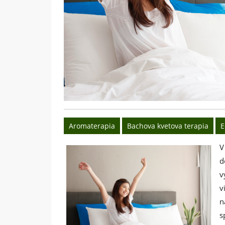
Aromaterapia
Bachova kvetova terapia
E
V
d
v
v
n
s