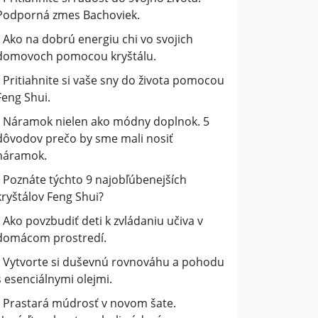
Podporná zmes Bachoviek.
Ako na dobrú energiu chi vo svojich
domovoch pomocou kryštálu.
Pritiahnite si vaše sny do života pomocou
Feng Shui.
Náramok nielen ako módny doplnok. 5
dôvodov prečo by sme mali nosiť
náramok.
Poznáte týchto 9 najobľúbenejších
kryštálov Feng Shui?
Ako povzbudiť deti k zvládaniu učiva v
domácom prostredí.
Vytvorte si duševnú rovnováhu a pohodu
s esenciálnymi olejmi.
Prastará múdrosť v novom šate.