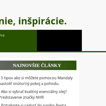
ie, inšpirácie.
oma
NAJNOVŠIE ČLÁNKY
5 tipov ako si môžete pomocou Mandaly
nastoliť vnútorný pokoj a pohodu.
Ako si vybrať kvalitný esenciálny olej?
Predstavenie značky NHR
Pritiahnite si radosť do svojho života.