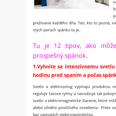
n
b
p
prežívanie každého dňa. Ten, kto to pozná, vi
iných porúch spánku tu je.
Tu je 12 tipov, ako môže
prospešný spánok.
1.Vyhnite sa intenzívnemu svetl
hodinu pred spaním a počas spán
Svetlo a elektrosmog vypínajú produkciu 
reguluje časové rytmy a navodzuje tak pokojn
svetlo a elektromagnetické žiarenie, ktoré môž
alebo silného pouličného osvetlenia. Preto s
bez zapnutých elektrospotrebičov.