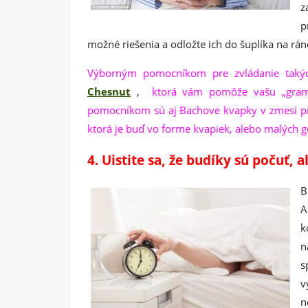
z
p
možné riešenia a odložte ich do šuplíka na rán
Výborným pomocníkom pre zvládanie takých
Chesnut
,
ktorá vám pomôže vašu „grama
pomocníkom sú aj Bachove kvapky v zmesi pr
ktorá je buď vo forme kvapiek, alebo malých 
4. Uistite sa, že budíky sú počuť, al
B
A
k
n
s
v
n