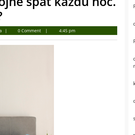
ojne spať každú noc.
?
Ing.
a
0 Comment
4:45 pm
Jakubisová
Viera