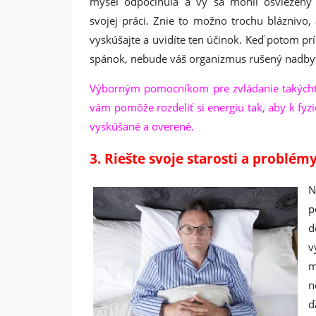
myseľ odpočinula a vy sa mohli osviežený 
svojej práci. Znie to možno trochu bláznivo, 
vyskúšajte a uvidíte ten účinok. Keď potom pr
spánok, nebude váš organizmus rušený nadby
Výborným pomocníkom pre zvládanie takýchto 
vám pomôže rozdeliť si energiu tak, aby k f
vyskúšané a overené.
3.
Riešte svoje starosti a problém
N
p
d
v
m
n
ď