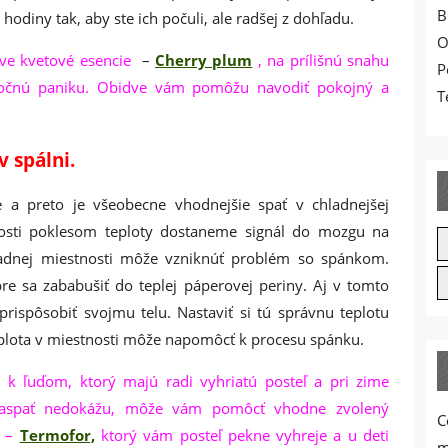
B
i hodiny tak, aby ste ich počuli, ale radšej z dohľadu.
O
ve kvetové esencie
–
Cherry plum
, na prílišnú snahu
P
očnú paniku. Obidve vám pomôžu navodiť pokojný a
T
v spálni.
 a preto je všeobecne vhodnejšie spať v chladnejšej
očnosti poklesom teploty dostaneme signál do mozgu na
hladnej miestnosti môže vzniknúť problém so spánkom.
e sa zababušiť do teplej páperovej periny. Aj v tomto
prispôsobiť svojmu telu. Nastaviť si tú správnu teplotu
plota v miestnosti môže napomôcť k procesu spánku.
e k ľuďom, ktorý majú radi vyhriatú posteľ a pri zime
aspať nedokážu, môže vám pomôcť vhodne zvolený
C
 –
Termofor,
ktorý vám posteľ pekne vyhreje a u deti
m