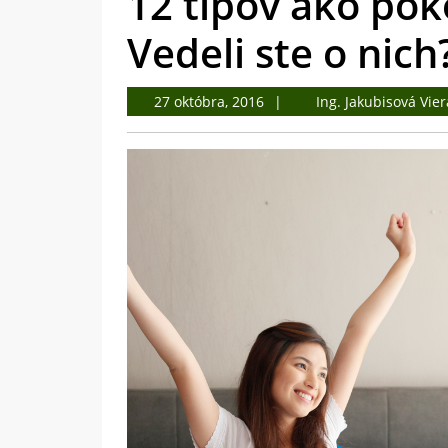
12 tipov ako pok
Vedeli ste o nich
27
27 októbra, 2016
Ing. Jakubisová Vier
októbra,
2016