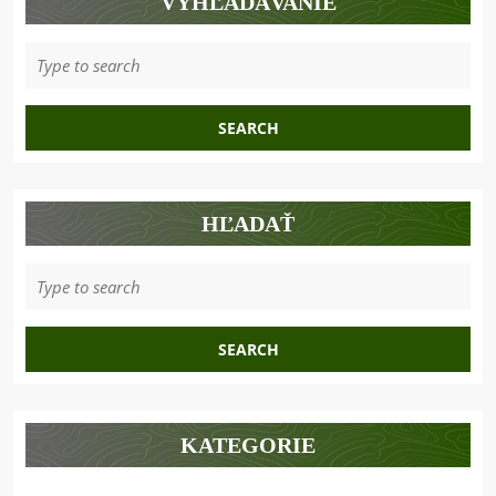
VYHĽADÁVANIE
Search
for:
HĽADAŤ
Search
for:
KATEGORIE