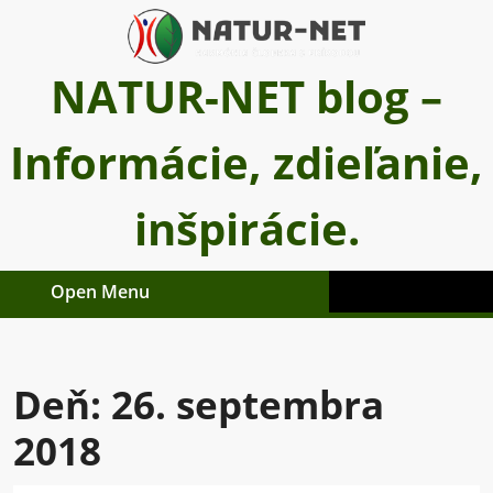
Skip
to
content
NATUR-NET blog –
Informácie, zdieľanie,
inšpirácie.
Open Menu
Open
Menu
Deň:
26. septembra
2018