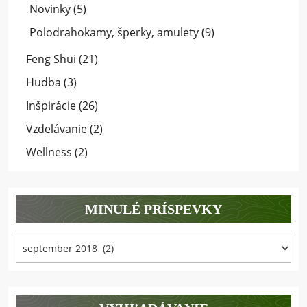
Novinky
(5)
Polodrahokamy, šperky, amulety
(9)
Feng Shui
(21)
Hudba
(3)
Inšpirácie
(26)
Vzdelávanie
(2)
Wellness
(2)
MINULÉ PRÍSPEVKY
Minulé
príspevky