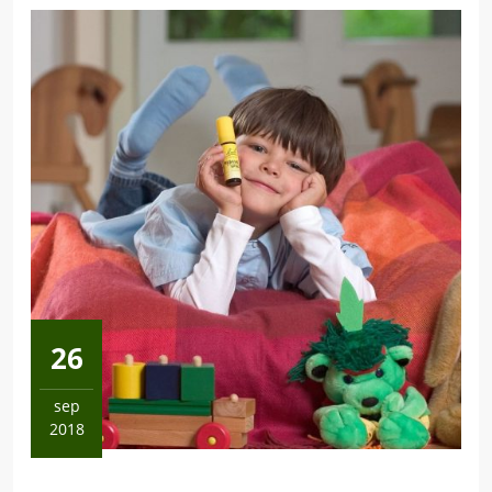
26
sep
2018
26
septembra,