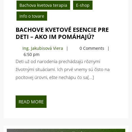
2018
Bachova kvetova terapia
E-shop
Info o tovare
BACHOVE KVETOVÉ ESENCIE PRE
BACHOVE
DETI – AKO IM POMÁHAJÚ?
KVETOVÉ
Ing.
Ing. Jakubisová Viera
0 Comments
ESENCIE
Jakubisová
6:50 pm
PRE
Viera
Deti už od narodenia prechádzajú rôznymi
DETI
životnými situáciami. Ich prvé vnemy sú čisto na
–
pocitovej úrovni, ešte nechápu čo sa[...]
AKO
IM
POMÁHAJÚ?
READ
READ MORE
MORE